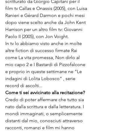
scritturato da Giorgio Capitani per il 
film tv Callas e Onassis (2005), con Luisa 
Ranieri e Gérard Darmon e pochi mesi 
dopo viene scelto anche da John Kent 
Harrison per un altro film tv: Giovanni 
Paolo II (2005), con Jon Voight.
In tv lo abbiamo visto anche in molte 
altre fiction di successo firmate Rai 
come La vita promessa, Non dirlo al 
mio capo 2 e I Bastardi di Pizzofalcone 
e proprio in queste settimane ne "Le 
indagini di Lolita Lobosco" , serie 
record di ascolti...
Come ti sei avvicinato alla recitazione?
Credo di poter affermare che tutto sia 
nato dalla scrittura e dalla letteratura. I 
mondi immaginati, o semplicemente 
distanti dal mio, conosciuti attraverso 
racconti, romanzi e film mi hanno 