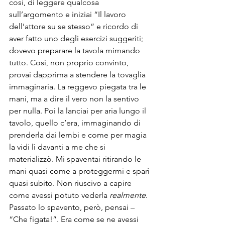
così, di leggere qualcosa 
sull’argomento e iniziai “Il lavoro 
dell’attore su se stesso” e ricordo di 
aver fatto uno degli esercizi suggeriti; 
dovevo preparare la tavola mimando 
tutto. Così, non proprio convinto, 
provai dapprima a stendere la tovaglia 
immaginaria. La reggevo piegata tra le 
mani, ma a dire il vero non la sentivo 
per nulla. Poi la lanciai per aria lungo il 
tavolo, quello c’era, immaginando di 
prenderla dai lembi e come per magia 
la vidi lì davanti a me che si 
materializzò. Mi spaventai ritirando le 
mani quasi come a proteggermi e sparì 
quasi subito. Non riuscivo a capire 
come avessi potuto vederla 
realmente
. 
Passato lo spavento, però, pensai – 
“Che figata!”. Era come se ne avessi 