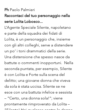
Ph 
Paolo Palmieri
Raccontaci del tuo personaggio nella 
serie Lolita Lobosco...
L’Agente Speciale Silente, napoletano 
e parte della squadra dei fidati di 
Lolita, è un personaggio che, insieme 
con gli altri colleghi, serve a distendere 
un po’ i toni drammatici della serie. 
Una distensione che spesso nasce da 
battute o commenti inopportuni.  Nella 
seconda puntata, per esempio, Silente 
è con Lolita e Forte sulla scena del 
delitto; una giovane donna che viveva 
da sola è stata uccisa. Silente se ne 
esce con una battuta infelice e sessista 
– “Certo, una donna sola!”; viene 
prontamente rimproverato da Lolita – 
“Silente! Hai qualcosa contro le donne 