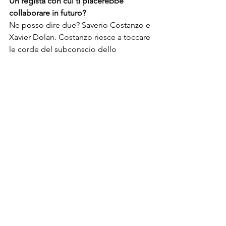
Un regista con cui ti piacerebbe 
collaborare in futuro?
Ne posso dire due? Saverio Costanzo e 
Xavier Dolan. Costanzo riesce a toccare 
le corde del subconscio dello 
spettatore, evocando, mostrando 
senza mai spiattellare. Xavier Dolan mi 
piace perché osa ed è per giunta 
anche un ottimo attore. E’ sfrontato, 
arrogante ma in modo intelligente, 
stimolante e così anche il suo cinema.  
Hai poco tempo per fare la valigia per 
un weekend, cosa porti assolutamente 
con te?
Porterei il Kindle con tanti libri scaricati, 
probabilmente anche l’Ipad per vedere 
delle serie TV durante il viaggio. Due 
costumi da bagno, perché mi piace 
pensare che me ne andrei al mare, 