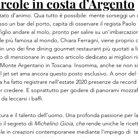
rcole in costa d’Argento
tato d’animo. Qua tutto è possibile: mente sorseggi un 
sso un bar del porto, capita di osservare il regista Paolo
l figlio andare al molo, pronto per salire su un’imbarcazi
tale più famosa al mondo, Chiara Ferragni, viene proprio
in uno dei fine dining gourmet restaurant più quotati a li
i menzionare in questo articolo dedicato ai migliori ris
Monte Argentario in Toscana. Insomma, anche se non sia
il jet set ama ancora questo posto esclusivo. A onor del v
 ha fatto registrare nell’estate 2020 presenze da record 
r credere. E soprattutto per godere di panorami mozzafi
a leccarsi i baffi.
tura e il talento dell’uomo. Una profonda passione per la
 il segreto di 
Michelino Gioia, che 
rende uniche le ricett
ole in creazioni contemporanee mediante l’impiego di  t