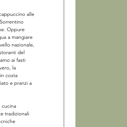
cappuccino alle 
 Sorrentino 
one. Oppure 
 qua a mangiare 
vello nazionale, 
toranti del 
mo ai fasti 
ero, la 
in costa 
ato e pranzi a 
 cucina 
e tradizionali 
ecniche 