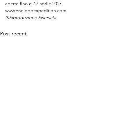
aperte fino al 17 aprile 2017.
www.eneloopexpedition.com
®Riproduzione Riservata
Post recenti
© 2026 MANINTOWN Powered by Mi-Hub S.r.l.