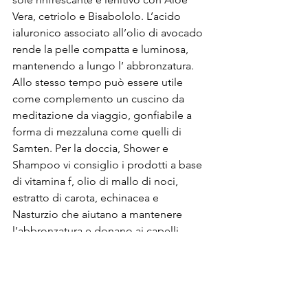
Vera, cetriolo e Bisabololo. L’acido 
ialuronico associato all’olio di avocado 
rende la pelle compatta e luminosa, 
mantenendo a lungo l’ abbronzatura. 
Allo stesso tempo può essere utile 
come complemento un cuscino da 
meditazione da viaggio, gonfiabile a 
forma di mezzaluna come quelli di 
Samten. Per la doccia, Shower e 
Shampoo vi consiglio i prodotti a base 
di vitamina f, olio di mallo di noci, 
estratto di carota, echinacea e 
Nasturzio che aiutano a mantenere 
l’abbronzatura e donano ai capelli 
luminosità e idratazione. Per chi ha la 
barba il kit beard care di Gentlemen’s 
hardware, composto da olio per barba, 
balsamo e pettine di legno di pesco. E 