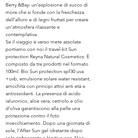
Berry &Bay: un’esplosione di succo di 
more che si fonde con la freschezza 
dell’alloro e di legni fruttati per creare 
un’atmosfera rilassante e 
contemplativa. 
Se il viaggio è verso mete assolate 
portiamo con noi il travel-kit Sun 
protection Reyna Natural Cosmetics. È 
composto da tre prodotti nel formato 
100ml: Bio Sun protection spf30 uva 
+uvb, emulsione solare water resistant, 
arricchita con principi attivi anti età e 
antiossidanti. La presenza di acido 
ialuronico, aloe vera, cetriolo e olio 
d’oliva garantiscono alla pelle una 
protezione contro il foto 
invecchiamento. Dopo una giornata di 
sole, l’After Sun gel idratante dopo 
sole rinfrescante e lenitivo con Aloe 