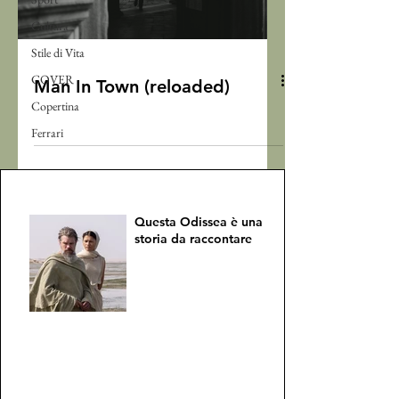
Cultura
Stile di Vita
COVER
Man In Town (reloaded)
Copertina
Ferrari
Questa Odissea è una
storia da raccontare