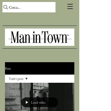
Cerca...
Post
Tutti i post
Tutti i post
Attualità
Load video
Moda
Sport