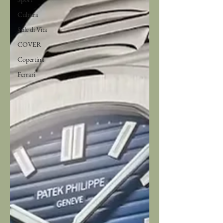
Cultura
Stile di Vita
COVER
Copertina
Ferrari