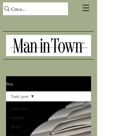
Cerca...
Post
Tutti i post
Tutti i post
Attualità
Moda
Sport