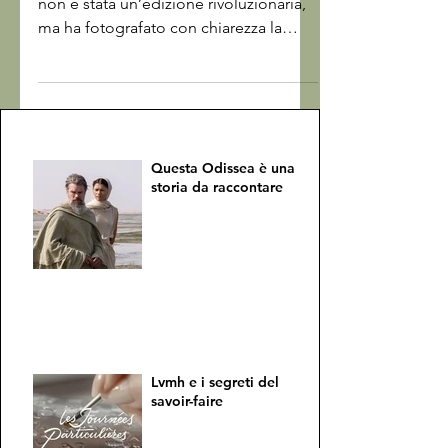
Watches and Wonders Geneva 2026
non è stata un’edizione rivoluzionaria,
ma ha fotografato con chiarezza la
direzione dell’orologeria
contemporanea. In un mercato più
complesso e selettivo, i marchi
sembrano aver scelto un equilibrio
preciso: meno eccessi, più portabilità,
Questa Odissea è una
maggiore attenzione ai materiali e un
storia da raccontare
ritorno deciso a codici estetici
rassicuranti...
Lvmh e i segreti del
savoir-faire