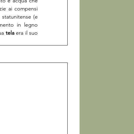
to e acqua che 
zie ai compensi 
 statunitense (e 
mento in legno 
ua 
tela
 era il suo 