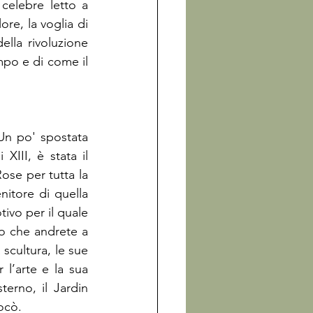
 celebre letto a 
re, la voglia di 
ella rivoluzione 
po e di come il 
Un po' spostata 
XIII, è stata il 
se per tutta la 
nitore di quella 
ivo per il quale 
co che andrete a 
scultura, le sue 
l’arte e la sua 
erno, il Jardin 
ocò.