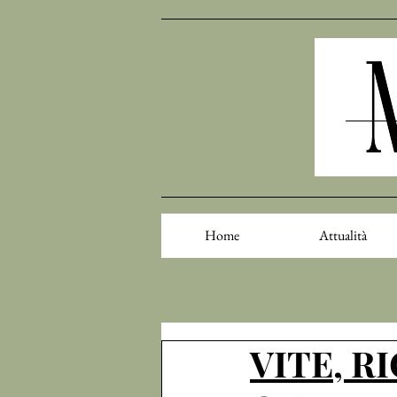
Home
Attualità
VITE, R