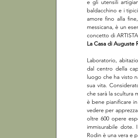
e gli utensili artigi
baldacchino e i tipic
amore fino alla fine,
messicana, è un esem
concetto di ARTISTA r
La Casa di Auguste R
Laboratorio, abitazi
dal centro della capi
luogo che ha visto n
sua vita. Considerat
che sarà la scultura 
è bene pianificare in
vedere per apprezzarn
oltre 600 opere espo
immisurabile dote. I
Rodin è una vera e pr