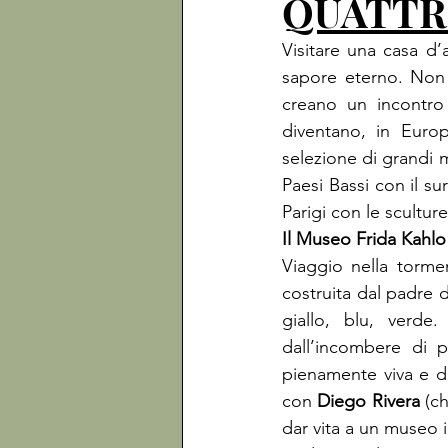
QUATTR
Visitare una casa d’
sapore eterno. Non 
creano un incontro r
diventano, in Euro
selezione di grandi m
Paesi Bassi con il s
Parigi con le scultur
Il Museo Frida Kahlo
Viaggio nella tormen
costruita dal padre 
giallo, blu, verde.
dall’incombere di p
pienamente viva e dal
con 
Diego Rivera
 (c
dar vita a un museo i