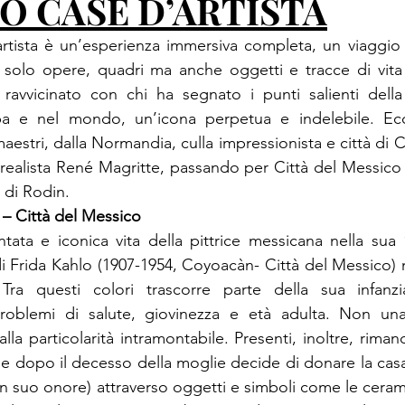
O CASE D’ARTISTA
artista è un’esperienza immersiva completa, un viaggio 
solo opere, quadri ma anche oggetti e tracce di vita 
avvicinato con chi ha segnato i punti salienti della s
pa e nel mondo, un’icona perpetua e indelebile. Ec
aestri, dalla Normandia, culla impressionista e città di 
urrealista René Magritte, passando per Città del Messico 
e di Rodin.
 – Città del Messico
tata e iconica vita della pittrice messicana nella sua 
di Frida Kahlo (1907-1954, Coyoacàn- Città del Messico) n
 Tra questi colori trascorre parte della sua infanzi
roblemi di salute, giovinezza e età adulta. Non una 
la particolarità intramontabile. Presenti, inoltre, rimandi
he dopo il decesso della moglie decide di donare la casa
n suo onore) attraverso oggetti e simboli come le cerami