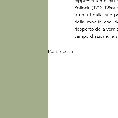
rappresentante più 
Pollock (1912-1956)
ottenuti dalle sue pe
della moglie che de
ricoperto dalla verni
campo d’azione, la s
Post recenti