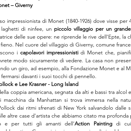
onet – Giverny
so impressionista di Monet (1840-1926) dove visse per 
 laghetti di ninfee, un 
piccolo villaggio per un grande
atrice delle sue opere: ne riprende le rive dell’Epte, la c
i fieno. Nel cuore del villaggio di Giverny, comune france
scono i 
capolavori impressionisti 
di Monet che, pianifi
 avrete modo sicuramente di vedere. La casa non presen
endo un giro, ad esempio, alla Fondazione Monet e al M
 fermarsi davanti i suoi tocchi di pennello.
ollock e Lee Krasner - Long Island
ella coppia americana, segnata da alti e bassi tra alcol e 
 macchina da Manhattan si trova immersa nella natu
ollock dai ritmi sfrenati di New York salvandolo dalle 
alle altre case d’artista che abbiamo citato ma profonda p
o e per tutti gli amanti dell’
Action Painting 
di cu