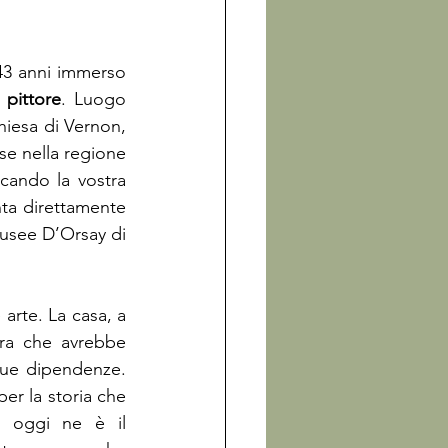
43 anni immerso 
 pittore
. Luogo 
hiesa di Vernon, 
se nella regione 
cando la vostra 
ta direttamente 
usee D’Orsay di 
arte. La casa, a 
ra che avrebbe 
sue dipendenze. 
er la storia che 
i oggi ne è il 