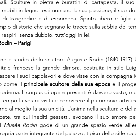
anali. Sculture in pietra e burattini di cartapesta, il suo
i mobili in legno testimoniano la sua passione, il suo dolo
 di trasgredire e di esprimersi. Spirito libero e figlia d
pio di storie che segnano le tracce sulla sabbia del tem
espiri, senza dubbio, tutt’oggi in lei.
odin – Parigi  
one e studio dello scultore Auguste Rodin (1840-1917) 
tale francese la grande dimora, costruita in stile Luigi 
ascere i suoi capolavori e dove visse con la compagna Ro
o come il 
principale scultore della sua epoca
 e il proge
moderna. Il corpus di opere presenti è davvero vasto, mot
 tempo la vostra visita e conoscere il patrimonio artisti
e al meglio la sua unicità. L’anima nella scultura e della 
ste, tra cui inediti gessetti, evocano il suo amore per 
l 
Musée Rodin
 gode di un grande spazio verde all’est
opria parte integrante del palazzo, tipico dello sitle roc