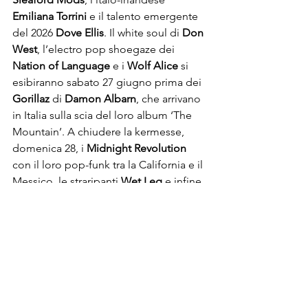
Emiliana Torrini
 e il talento emergente 
del 2026 
Dove Ellis
. Il white soul di 
Don 
West
, l’electro pop shoegaze dei 
Nation of Language
 e i 
Wolf Alice
 si 
esibiranno sabato 27 giugno prima dei 
Gorillaz
 di 
Damon Albarn
, che arrivano 
in Italia sulla scia del loro album ‘The 
Mountain’. A chiudere la kermesse, 
domenica 28, i 
Midnight Revolution
con il loro pop-funk tra la California e il 
Messico, le straripanti 
Wet Leg
 e infine 
per un gran finale con i funambolici 
TwentyOne Pilots
, forti di decine di 
certificazioni multiplatino e miliardi di 
streaming globali. Ogni sera poi si 
esibiranno i vincitori di Next Stage: La 
Prima Estate, il contest organizzato dal 
Detune di Milano e che apriranno tutte 