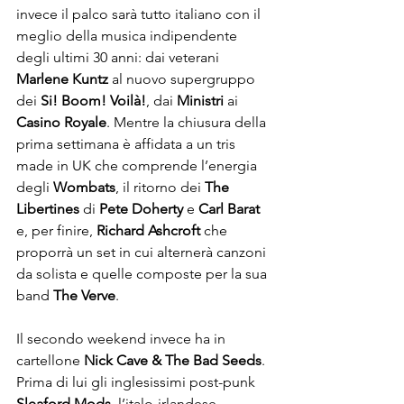
invece il palco sarà tutto italiano con il 
meglio della musica indipendente 
degli ultimi 30 anni: dai veterani 
Marlene Kuntz
 al nuovo supergruppo 
dei 
Si! Boom! Voilà!
, dai 
Ministri
 ai 
Casino Royale
. Mentre la chiusura della 
prima settimana è affidata a un tris 
made in UK che comprende l’energia 
degli 
Wombats
, il ritorno dei 
The 
Libertines
 di 
Pete Doherty
 e 
Carl Barat
e, per finire, 
Richard Ashcroft 
che 
proporrà un set in cui alternerà canzoni 
da solista e quelle composte per la sua 
band 
The Verve
. 
Il secondo weekend invece ha in 
cartellone 
Nick Cave & The Bad Seeds
. 
Prima di lui gli inglesissimi post-punk 
Sleaford Mods
, l’italo-irlandese 