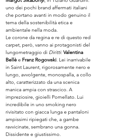
Margot Sikabonyi
, in Tiziano Guardini: 
uno dei pochi brand affermati italiani 
che portano avanti in modo genuino il 
tema della sostenibilità etica e 
ambientale nella moda.

Le corone da regina e re di questo red 
carpet, però, vanno ai protagonisti del 
lungometraggio di 
Diritti
: 
Valentina 
Bellè 
e 
Franz Rogowski
. Lei inarrivabile 
in Saint Laurent, rigorosamente nero e 
lungo, avvolgente, monospalla, a collo 
alto, caratterizzato da una scenica 
manica ampia con strascico. A 
impreziosire, gioielli Pomellato. Lui 
incredibile in uno smoking nero 
rivisitato con giacca lunga e pantaloni 
ampissimi ripiegati che, a gambe 
ravvicinate, sembrano una gonna. 
Dissidente e giustissimo.