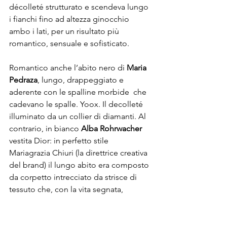
décolleté strutturato e scendeva lungo 
i fianchi fino ad altezza ginocchio 
ambo i lati, per un risultato più 
romantico, sensuale e sofisticato.
Romantico anche l’abito nero di 
Maria 
Pedraza
, lungo, drappeggiato e 
aderente con le spalline morbide  che 
cadevano le spalle. Yoox. Il decolleté 
illuminato da un collier di diamanti. Al 
contrario, in bianco 
Alba Rohrwacher
vestita Dior: in perfetto stile 
Mariagrazia Chiuri (la direttrice creativa 
del brand) il lungo abito era composto 
da corpetto intrecciato da strisce di 
tessuto che, con la vita segnata, 
formavano le spalline a incrocio sulle 
spalle e si aprivano nella lunga gonna 
sottostante. Sul lato maschile, premio 