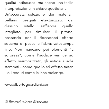
qualità indiscussa, ma anche una facile 
Un'accurata selezione dei materiali, 
pellami pregiati e
texturizzati: dal 
classico vitello saffiano
a quello 
intagliato per simulare il pitone, 
passando per il floccato
ad effetto 
squama di pesce e l'abrasivato
stampa 
lino. Non mancano poi elementi “a 
sorpresa”, come l'audace vernice ad 
effetto marmorizzato, gli estrosi suede 
stampati - come quello ad effetto tartan 
– o i tessuti come la lana melange.
www.albertoguardiani.com

® Riproduzione Riservata