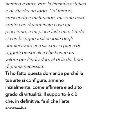
nemico e dove vige la filosofia estetica 
e di vita del no logo. Col tempo, 
crescendo e maturando, mi sono reso 
conto che determinate cose mi 
piacciono, e mi piace farle mie. Credo 
sia un bisogno inalienabile degli 
uomini avere una saccoccia piena di 
oggetti personali e che hanno un 
valore per l’individuo, al di là dei beni 
di prima necessità.
Ti ho fatto questa domanda perché la 
tua arte si configura, almeno 
inizialmente, come effimera e ad alto 
grado di virtualità. Il supporto è ciò 
che, in definitiva, fa sì che l’arte 
sopravviva.
E infatti ad un certo punto della mia 
carriera ho sentito la necessità di 
produrre, oltre a street art, anche su 