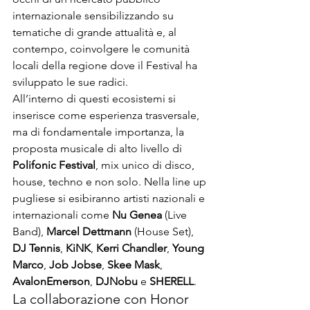
internazionale sensibilizzando su 
tematiche di grande attualità e, al 
contempo, coinvolgere le comunità 
locali della regione dove il Festival ha 
sviluppato le sue radici.
All’interno di questi ecosistemi si 
inserisce come esperienza trasversale, 
ma di fondamentale importanza, la 
proposta musicale di alto livello di 
Polifonic Festival
, mix unico di disco, 
house, techno e non solo. Nella line up 
pugliese si esibiranno artisti nazionali e 
internazionali come 
Nu Genea
 (Live 
Band), 
Marcel Dettmann
 (House Set), 
DJ Tennis
, 
KiNK
, 
Kerri Chandler
, 
Young 
Marco
, 
Job Jobse
, 
Skee Mask
, 
Avalon
Emerson
, 
DJ
Nobu
 e 
SHERELL
.
La collaborazione con Honor