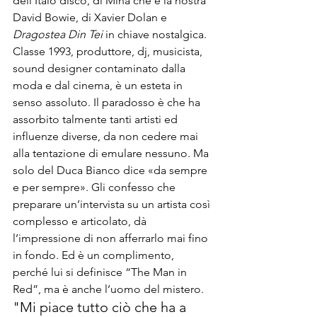
dell’Italo disco, di Mina che è la nostra 
David Bowie, di Xavier Dolan e 
Dragostea Din Tei
 in chiave nostalgica.

Classe 1993, produttore, 
dj
, musicista, 
sound designer contaminato dalla 
moda e dal cinema, è un esteta in 
senso assoluto. Il paradosso è che ha 
assorbito talmente tanti artisti ed 
influenze diverse, da non cedere mai 
alla tentazione di emulare nessuno. Ma 
solo del Duca Bianco dice «da sempre 
e per sempre». Gli confesso che 
preparare un’intervista su un artista così 
complesso e articolato, dà 
l’impressione di non afferrarlo mai fino 
in fondo. Ed è un complimento, 
perché lui si definisce “
The Man in 
Red
”, ma è anche l’uomo del mistero.
"Mi piace tutto ciò che ha a 