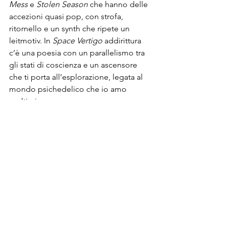
Mess 
e
 Stolen Season
 che hanno delle 
accezioni quasi pop, con strofa, 
ritornello e un synth che ripete un 
leitmotiv. In
 Space Vertigo 
addirittura 
c’è una poesia con un parallelismo tra 
gli stati di coscienza e un ascensore 
che ti porta all’esplorazione, legata al 
mondo psichedelico che io amo 
moltissimo.
Quindi da cosa credi possa dipendere 
la percezione digitale e 
contemporanea di un disco totalmente 
analogico?
Se posso dire una cosa schietta, credo 
sia un discorso di lunghezza del lavoro. 
Destination Experience
 è 
contemporaneo perché sono 8 pezzi 
per 35 minuti totali, e i brani tra di loro 
sono abbastanza intercambiabili. La 