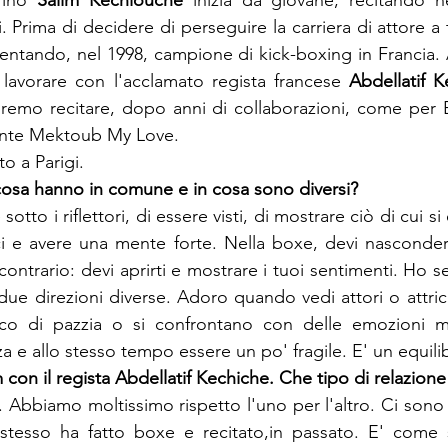
rino 
Salim Kechiouche
 inizia da giovane, recitando n
i. Prima di decidere di perseguire la carriera di attore a
ventando, nel 1998, campione di kick-boxing in Francia. 
i lavorare con l'acclamato regista francese
 Abdellatif 
dremo recitare, dopo anni di collaborazioni, come per 
ente Mektoub My Love.

o a Parigi.
cosa hanno in comune e in cosa sono diversi?
sotto i riflettori, di essere visti, di mostrare ciò di cui si è
ici e avere una mente forte. Nella boxe, devi nascondere
l contrario: devi aprirti e mostrare i tuoi sentimenti. Ho s
ue direzioni diverse. Adoro quando vedi attori o attrici
co di pazzia o si confrontano con delle emozioni mol
a e allo stesso tempo essere un po' fragile. E' un equilib
m con il regista Abdellatif Kechiche. Che tipo di relazione
 Abbiamo moltissimo rispetto l'uno per l'altro. Ci sono
stesso ha fatto boxe e recitato,in passato. E' come 