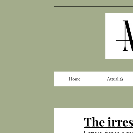
Home
Attualità
The irre