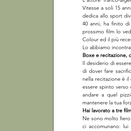
L'attore franco-alge
Vitesse a soli 15 ann
dedica allo sport di
40 anni, ha finito d
prossimo film lo ve
Colour ed il più rec
Lo abbiamo incontrat
Boxe e recitazione, 
Il desiderio di essere 
di dover fare sacrif
nella recitazione è i
essere spinto verso d
andare a quel pizzi
mantenere la tua forz
Hai lavorato a tre fil
Ne sono molto fiero.
ci accomunano: lui 