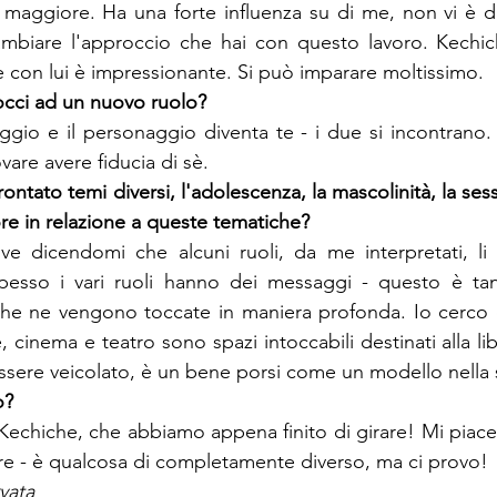
lo maggiore. Ha una forte influenza su di me, non vi è d
cambiare l'approccio che hai con questo lavoro. Kechic
 con lui è impressionante. Si può imparare moltissimo.
occi ad un nuovo ruolo?
aggio e il personaggio diventa te - i due si incontrano.
vare avere fiducia di sè.
frontato temi diversi, l'adolescenza, la mascolinità, la ses
ore in relazione a queste tematiche?
ve dicendomi che alcuni ruoli, da me interpretati, li 
 Spesso i vari ruoli hanno dei messaggi - questo è tan
he ne vengono toccate in maniera profonda. Io cerco d
, cinema e teatro sono spazi intoccabili destinati alla lib
sere veicolato, è un bene porsi come un modello nella 
o?
 Kechiche, che abbiamo appena finito di girare! Mi piace
vere - è qualcosa di completamente diverso, ma ci provo!
vata