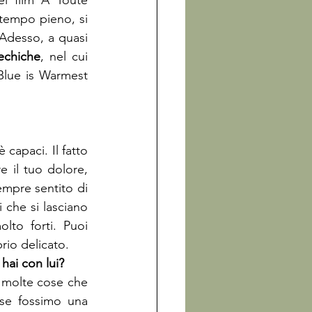
el film À Toute 
 tempo pieno, si 
Adesso, a quasi 
Kechiche
, nel cui 
Blue is Warmest 
 capaci. Il fatto 
 il tuo dolore, 
empre sentito di 
 che si lasciano 
to forti. Puoi 
rio delicato.
 hai con lui?
 molte cose che 
se fossimo una 