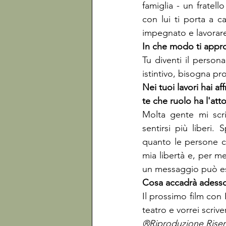
famiglia - un fratel
con lui ti porta a 
impegnato e lavorare
In che modo ti appr
Tu diventi il person
istintivo, bisogna pro
Nei tuoi lavori hai af
te che ruolo ha l'att
Molta gente mi scri
sentirsi più liberi.
quanto le persone c
mia libertà e, per me
un messaggio può es
Cosa accadrà adess
Il prossimo film con
teatro e vorrei scri
®Riproduzione Riser