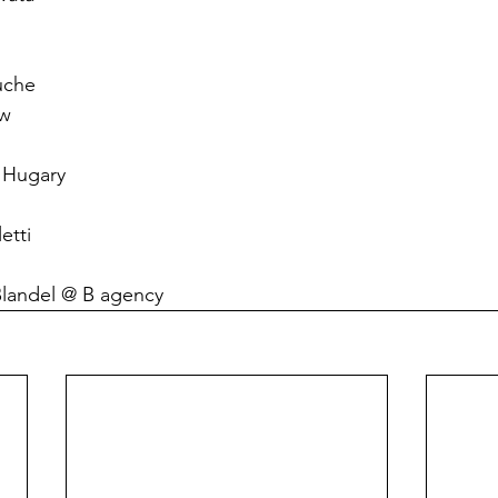
uche

landel @ B agency