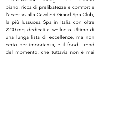
piano, ricca di prelibatezze e comfort e 
l’accesso alla Cavalieri Grand Spa Club, 
la più lussuosa Spa in Italia con oltre 
2200 mq. dedicati al wellness. Ultimo di 
una lunga lista di eccellenze, ma non 
certo per importanza, è il food. Trend 
del momento, che tuttavia non è mai 
passato di moda per i cultori del 
genere che amano concedersi il 
meglio. Per questo c’è la cucina del 
celebre Heinz Beck - tre stelle Michelin 
- a capo del ristorante “La Pergola”, 
situato all’ultimo piano dell’hotel.
®Riproduzione Riservata
Post recenti