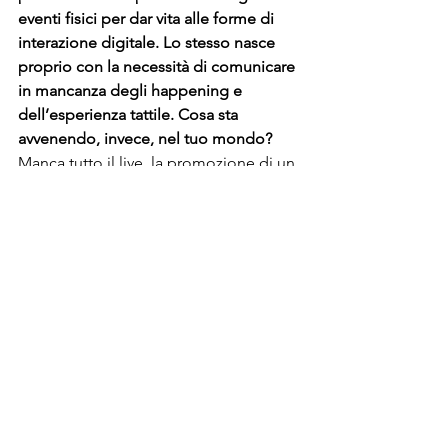
eventi fisici 
per dar vita alle forme di 
interazione digitale. Lo stesso nasce 
proprio 
con la necessità di comunicare 
in mancanza degli happening e 
dell’esperienza tattile. 
Cosa 
sta 
avvenendo
, invece, nel tuo mondo?
Manca tutto il live, la promozione di un 
film in conferenza stampa o 
l’esibizione in teatro davanti ad un 
pubblico vero. L’attore deve stregare il 
pubblico in platea o la troupe e se ciò 
viene a mancare a tratti 
risulta demotivante. 