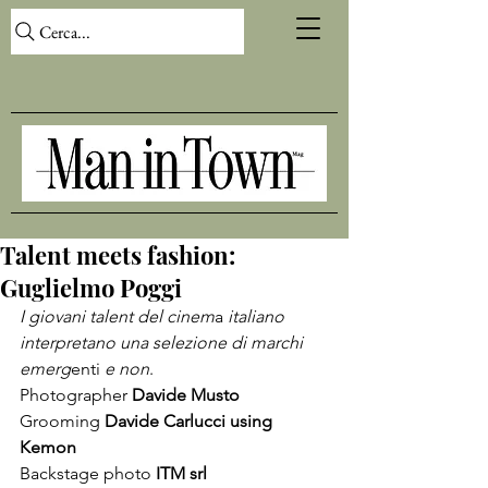
Cerca...
Talent meets fashion:
Guglielmo Poggi
I giovani talent del cinem
a 
italiano 
interpretano una selezione di marchi 
emerg
enti 
e non
.
Photographer 
Davide Musto
Grooming 
Davide Carlucci 
usin
g 
Kemon
Backstage photo 
ITM srl