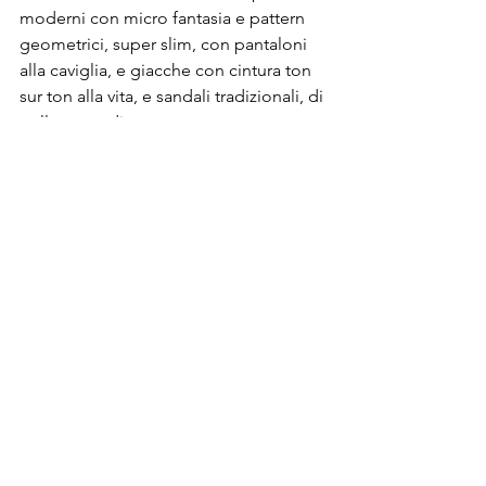
moderni con micro fantasia e pattern 
geometrici, super slim, con pantaloni 
alla caviglia, e giacche con cintura ton 
sur ton alla vita, e sandali tradizionali, di 
pelle, testa di moro.

C’è bisogno di altri chiarimenti su 
quale sarà uno dei trend più cool 
dell’estate 2016? Un ultimo sguardo a 
queste immagini, e tutto sarà più 
chiaro.

@
Riproduzione Riservata
Post recenti