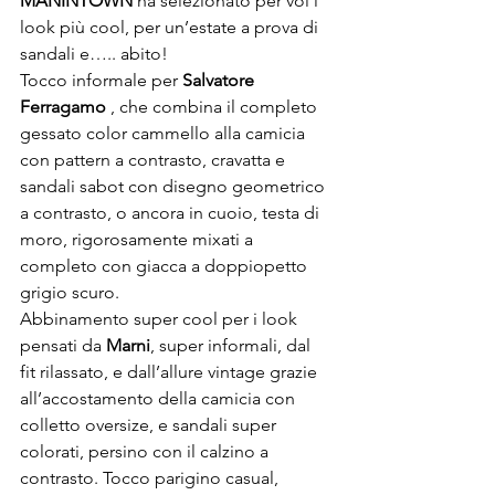
MANINTOWN
 ha selezionato per voi i 
look più cool, per un’estate a prova di 
sandali e….. abito!

Tocco informale per 
Salvatore 
Ferragamo
 , che combina il completo 
gessato color cammello alla camicia 
con pattern a contrasto, cravatta e 
sandali sabot con disegno geometrico 
a contrasto, o ancora in cuoio, testa di 
moro, rigorosamente mixati a 
completo con giacca a doppiopetto 
grigio scuro.

Abbinamento super cool per i look 
pensati da 
Marni
, super informali, dal 
fit rilassato, e dall’allure vintage grazie 
all’accostamento della camicia con 
colletto oversize, e sandali super 
colorati, persino con il calzino a 
contrasto. Tocco parigino casual, 