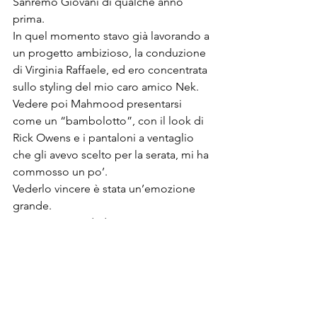
Sanremo Giovani di qualche anno 
prima.
In quel momento stavo già lavorando a 
un progetto ambizioso, la conduzione 
di Virginia Raffaele, ed ero concentrata 
sullo styling del mio caro amico Nek.
Vedere poi Mahmood presentarsi 
come un “bambolotto”, con il look di 
Rick Owens e i pantaloni a ventaglio 
che gli avevo scelto per la serata, mi ha 
commosso un po’.

Vederlo vincere è stata un’emozione 
grande.
Cerco sempre di dare un messaggio 
che non sovrasti la musica, che, per un 
musicista e il suo pubblico, è il centro 
di tutto.
Tra i personaggi femminili
, 
invece
, 
quello che ha r
appresentato per te una 