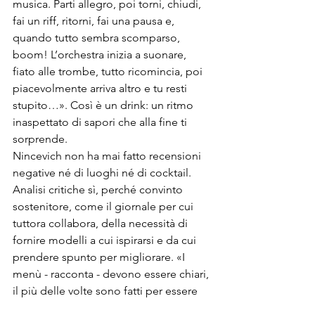
musica. Parti allegro, poi torni, chiudi, 
fai un riff, ritorni, fai una pausa e, 
quando tutto sembra scomparso, 
boom! L’orchestra inizia a suonare, 
fiato alle trombe, tutto ricomincia, poi 
piacevolmente arriva altro e tu resti 
stupito…». Così è un drink: un ritmo 
inaspettato di sapori che alla fine ti 
sorprende.
Nincevich non ha mai fatto recensioni 
negative né di luoghi né di cocktail. 
Analisi critiche sì, perché convinto 
sostenitore, come il giornale per cui 
tuttora collabora, della necessità di 
fornire modelli a cui ispirarsi e da cui 
prendere spunto per migliorare. «I 
menù - racconta - devono essere chiari, 
il più delle volte sono fatti per essere 
letti da altri barman e non dalla gente 