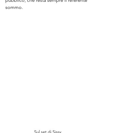
pubblico, che resta sempre il referente 
sommo.
Sul set di Sissy