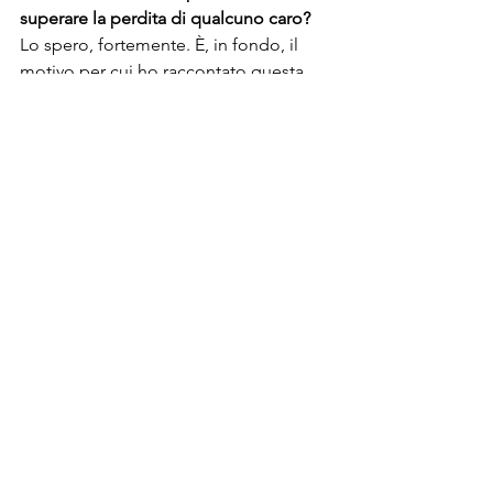
superare la perdita di qualcuno caro?
Lo spero, fortemente. È, in fondo, il 
motivo per cui ho raccontato questa 
storia, al di là dell'ispirazione iniziale.

Ho già avuto molti segnali positivi in 
questo senso, e ciò mi rende davvero 
felice, e mi tocca profondamente. 
Certo, non vale sempre e non per tutti, 
ma appunto, dai feedback che ho 
ricevuto finora da parte di persone di 
diverse età e con diversi trascorsi, 
credo che la storia riesca ad arrivare al 
cuore dello spettatore. È forse grazie 
alla sua non presunzione e al suo 
approccio umano e innocente al tema 
della morte di una mamma, la figura 
più importante nella vita, l'origine di 
tutto; a quanto ho capito dalle 