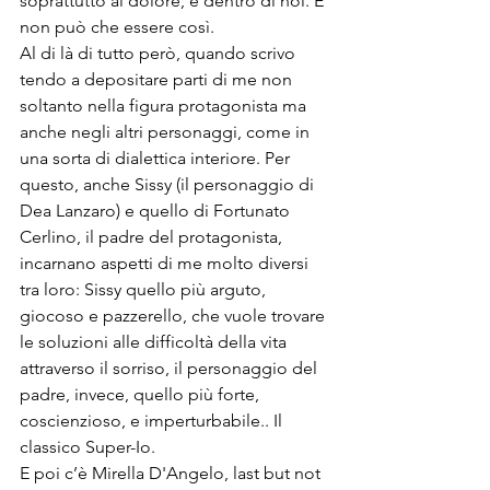
soprattutto al dolore, è dentro di noi. E 
non può che essere così.

Al di là di tutto però, quando scrivo 
tendo a depositare parti di me non 
soltanto nella figura protagonista ma 
anche negli altri personaggi, come in 
una sorta di dialettica interiore. Per 
questo, anche Sissy (il personaggio di 
Dea Lanzaro) e quello di Fortunato 
Cerlino, il padre del protagonista, 
incarnano aspetti di me molto diversi 
tra loro: Sissy quello più arguto, 
giocoso e pazzerello, che vuole trovare 
le soluzioni alle difficoltà della vita 
attraverso il sorriso, il personaggio del 
padre, invece, quello più forte, 
coscienzioso, e imperturbabile.. Il 
classico Super-Io.

E poi c’è Mirella D'Angelo, last but not 