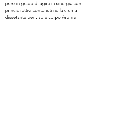
però in grado di agire in sinergia con i 
principi attivi contenuti nella crema 
dissetante per viso e corpo Aroma 
Zone. Abbinando i due prodotti si 
otterrà una pelle in perfetta salute, e 
destinata a rimanerlo nel lungo 
periodo. È anche possibile combinare 
un siero all'acido ialuronico con altri 
sieri contenenti sostanze come Acido 
Glicolico e Vitamina C.
Visualizza questo post su Instagram
Un post condiviso da AROMA-ZONE 
(@aromazone_officiel)
Consigli d'uso
Utilizzare un siero viso è molto 
semplice e, in genere, è sufficiente una 
singola applicazione giornaliera per 
ottenere i benefici attesi. Se il rapido 
assorbimento non rende necessario un 