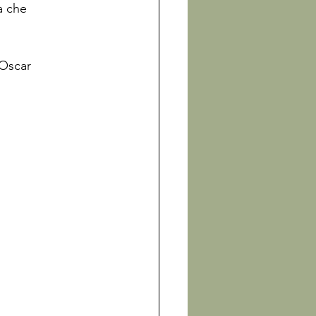
a che 
 Oscar 