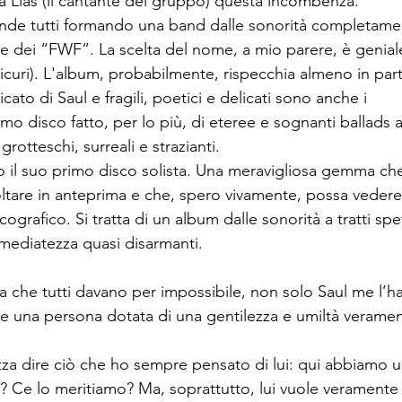
 Lias (il cantante del gruppo) questa incombenza. 
ende tutti formando una band dalle sonorità completame
e dei “FWF”. La scelta del nome, a mio parere, è geniale
curi). L'album, probabilmente, rispecchia almeno in parte
icato di Saul e fragili, poetici e delicati sono anche i 
mo disco fatto, per lo più, di eteree e sognanti ballad
rotteschi, surreali e strazianti. 
o il suo primo disco solista. Una meravigliosa gemma che
oltare in anteprima e che, spero vivamente, possa vedere 
cografico. Si tratta di un album dalle sonorità a tratti spett
mediatezza quasi disarmanti.  
sta che tutti davano per impossibile, non solo Saul me l’
re una persona dotata di una gentilezza e umiltà veramen
za dire ciò che ho sempre pensato di lui: qui abbiamo u
 Ce lo meritiamo? Ma, soprattutto, lui vuole veramente 