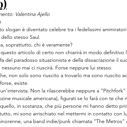
o)
ento: Valentina Ajello 
h
to slogan è diventato celebre tra i fedelissimi ammirator
dello stesso Saul. 
Ma, soprattutto, chi è veramente? 
uesto articolo di certo non chiarirà in modo definitivo l
a del paradosso situazionista e della dissacrazione il 
nessuno mai ci riuscirà. Forse neppure lui stesso. 
che, non solo sono riuscito a trovarlo ma sono riuscito ad
forse, esiste. 
 un’intervista. Non la rilascerebbe neppure a “Pitchfork”
zine musicale americana), figurati se lo farà con te che 
uello, in sostanza, che più persone mi hanno detto pri
 tutto, mi sono arrischiato nel mettermi in contatto con lu
minorenne, una band indie/punk chiamata “The Metros” c