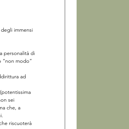
i degli immensi 
a personalità di 
suo “non modo” 
dirittura ad 
 (potentissima 
non sei 
ma che, a 
i. 
he riscuoterà 