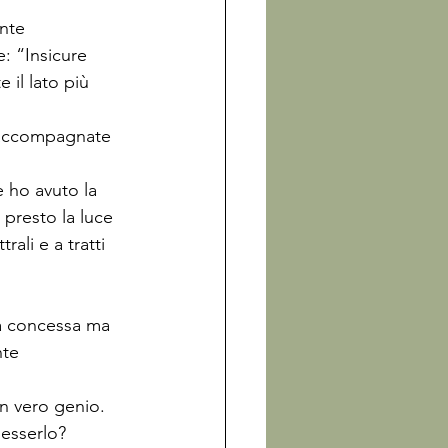
nte 
: “Insicure 
 il lato più 
s accompagnate 
 ho avuto la 
presto la luce 
rali e a tratti 
ha concessa ma 
te 
n vero genio. 
esserlo? 