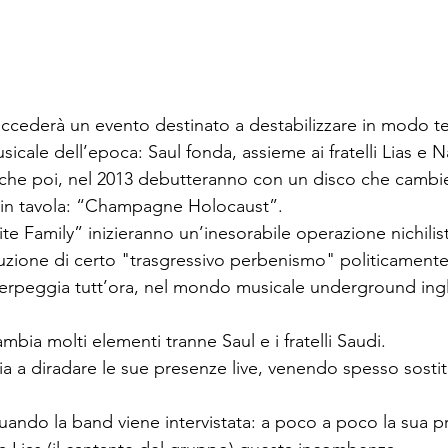
ccederà un evento destinato a destabilizzare in modo tel
icale dell’epoca: Saul fonda, assieme ai fratelli Lias e 
 che poi, nel 2013 debutteranno con un disco che cambi
 in tavola: “Champagne Holocaust”. 
hite Family” inizieranno un’inesorabile operazione nichilist
ruzione di certo "trasgressivo perbenismo" politicamente
serpeggia tutt’ora, nel mondo musicale underground ing
mbia molti elementi tranne Saul e i fratelli Saudi. 
ia a diradare le sue presenze live, venendo spesso sostitu
ando la band viene intervistata: a poco a poco la sua p