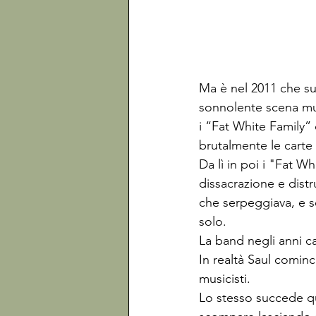
Ma è nel 2011 che su
sonnolente scena mus
i “Fat White Family”
brutalmente le carte
Da lì in poi i "Fat W
dissacrazione e dist
che serpeggiava, e 
solo.  
La band negli anni ca
In realtà Saul cominc
musicisti.  
Lo stesso succede qu