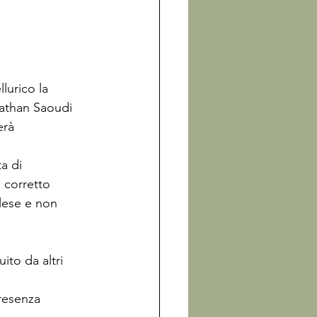
lurico la 
Nathan Saoudi 
erà 
a di 
 corretto 
lese e non 
ito da altri 
resenza 