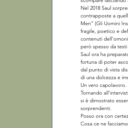
scompare lasciando a
Nel 2018 Saul sorpr
contrapposte a quell
Men” (Gli Uomini Insi
fragile, poetico e del
contenuti dell’omoni
però spesso da testi g
Saul ora ha preparat
fortuna di poter asc
dal punto di vista dis
di una dolcezza e im
Un vero capolavoro. 
Tornando all’intervi
si è dimostrato esse
sorprendenti. 
Posso ora con certez
Cosa ce ne facciamo?