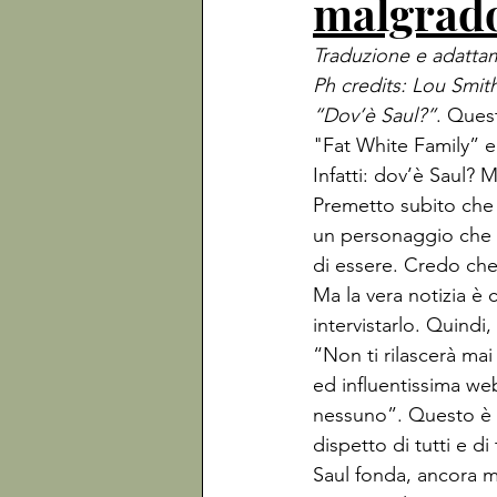
malgrad
Traduzione e adattam
Ph credits: Lou Smit
“Dov’è Saul?”
. Ques
"Fat White Family” e 
Infatti: dov’è Saul? 
Premetto subito che q
un personaggio che f
di essere. Credo che 
Ma la vera notizia è 
intervistarlo. Quindi, 
“Non ti rilascerà mai
ed influentissima web
nessuno”. Questo è q
dispetto di tutti e di
Saul fonda, ancora 