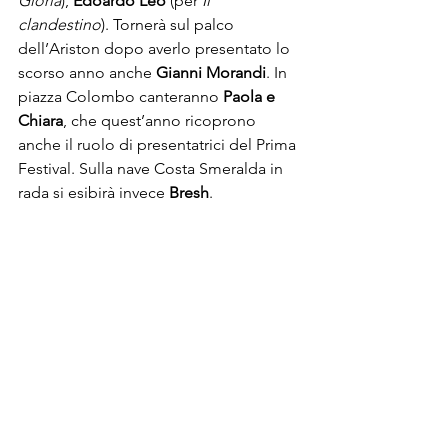
Gloria
), 
Edoardo Leo
 (per 
Il 
clandestino
). Tornerà sul palco 
dell’Ariston dopo averlo presentato lo 
scorso anno anche 
Gianni Morandi
. In 
piazza Colombo canteranno 
Paola e 
Chiara
, che quest’anno ricoprono 
anche il ruolo di presentatrici del Prima 
Festival. Sulla nave Costa Smeralda in 
rada si esibirà invece 
Bresh
.