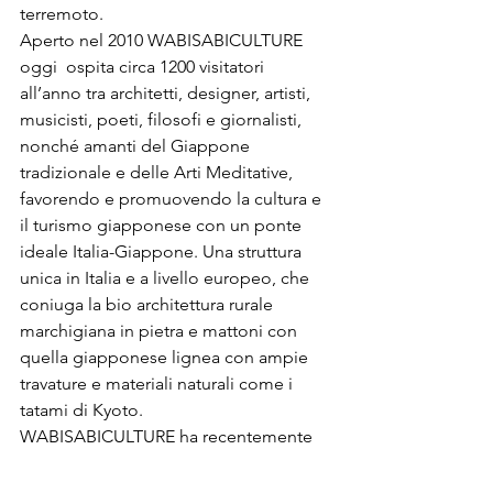
terremoto.

Aperto nel 2010 WABISABICULTURE 
oggi  ospita circa 1200 visitatori 
all’anno tra architetti, designer, artisti, 
musicisti, poeti, filosofi e giornalisti, 
nonché amanti del Giappone 
tradizionale e delle Arti Meditative, 
favorendo e promuovendo la cultura e 
il turismo giapponese con un ponte 
ideale Italia-Giappone. Una struttura 
unica in Italia e a livello europeo, che 
coniuga la bio architettura rurale 
marchigiana in pietra e mattoni con 
quella giapponese lignea con ampie 
travature e materiali naturali come i 
tatami di Kyoto.

WABISABICULTURE ha recentemente 
inaugurato Karesansui, il primo 
paesaggio roccioso giapponese in 