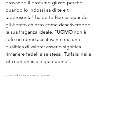
provando il profumo giusto perché 
quando lo indossi sa di te e ti 
rappresenta” ha detto Barnes quando 
gli è stato chiesto come descriverebbe 
la sua fraganza ideale. “
UOMO
 non è 
solo un nome accattivante ma una 
qualifica di valore: esserlo significa 
rimanere fedeli a se stessi. Tuffarsi nella 
vita con onestà e gratitudine”.

www.ferragamo.com

@Riproduzione Riservata
Post recenti