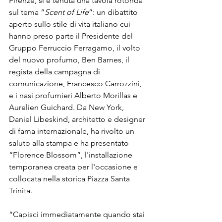
Firenze, si è tenuta una tavola rotonda 
sul tema “
Scent of Life
”: un dibattito 
aperto sullo stile di vita italiano cui 
hanno preso parte il Presidente del 
Gruppo Ferruccio Ferragamo, il volto 
del nuovo profumo, Ben Barnes, il 
regista della campagna di 
comunicazione, Francesco Carrozzini, 
e i nasi profumieri Alberto Morillas e 
Aurelien Guichard. Da New York, 
Daniel Libeskind, architetto e designer 
di fama internazionale, ha rivolto un 
saluto alla stampa e ha presentato 
“Florence Blossom”, l'installazione 
temporanea creata per l'occasione e 
collocata nella storica Piazza Santa 
Trinita.

“Capisci immediatamente quando stai 