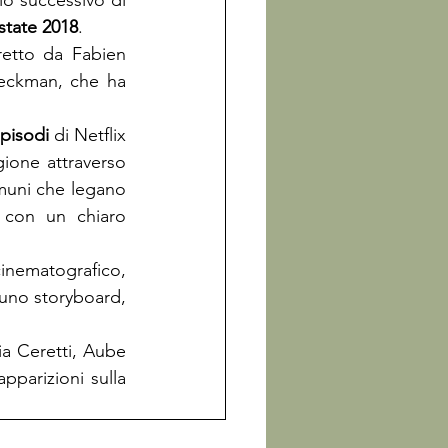
o successivo di 
state 2018
retto da Fabien 
Beckman, che ha 
pisodi
 di Netflix 
gione attraverso 
muni che legano 
 con un chiaro 
nematografico, 
uno storyboard, 
ia Ceretti, Aube 
parizioni sulla 