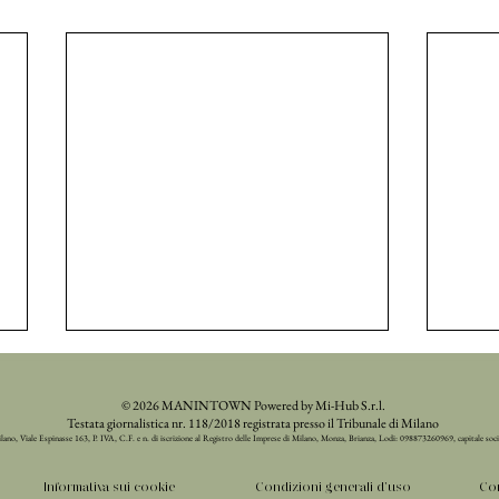
© 2026 MANINTOWN Powered by Mi-Hub S.r.l.
Testata giornalistica nr. 118/2018 registrata presso il Tribunale di Milano
ilano, Viale Espinasse 163, P. IVA, C.F. e n. di iscrizione al Registro delle Imprese di Milano, Monza, Brianza, Lodi: 098873260969, capitale soc
Informativa sui cookie
Condizioni generali d'uso
Con