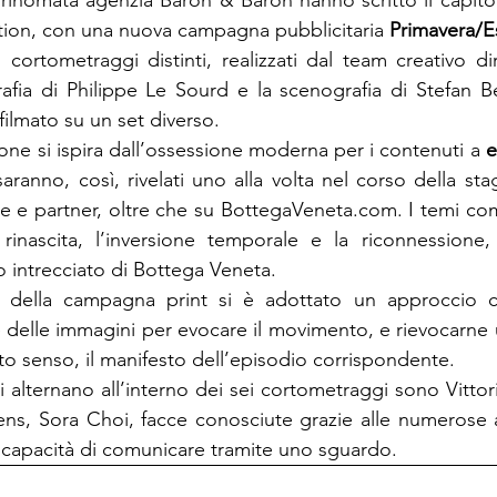
 rinomata agenzia Baron & Baron hanno scritto il capitol
tion, con una nuova campagna pubblicitaria 
Primavera/E
 cortometraggi distinti, realizzati dal team creativo di
rafia di Philippe Le Sourd e la scenografia di Stefan 
filmato su un set diverso.

zione si ispira dall’ossessione moderna per i contenuti a 
e
 saranno, così, rivelati uno alla volta nel corso della sta
me e partner, oltre che su BottegaVeneta.com. I temi co
 rinascita, l’inversione temporale e la riconnessione,
o intrecciato di Bottega Veneta.

 della campagna print si è adottato un approccio ci
e delle immagini per evocare il movimento, e rievocarne 
o senso, il manifesto dell’episodio corrispondente.

si alternano all’interno dei sei cortometraggi sono Vittor
ens, Sora Choi, facce conosciute grazie alle numerose ap
ro capacità di comunicare tramite uno sguardo.