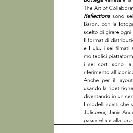
Bottega Veneta
 e la
The Art of Collabora
Reflections
 sono sei
Baron, con la fotog
scelto di girare ogni 
Il format di distribu
e Hulu, i sei filmati
molteplici piattafor
i sei corti sono la
riferimento all’iconic
Anche per il layout
usando la ripetizion
diventando in un cert
I modelli scelti che 
Jolicoeur, Janis Anc
passerella e alla lo