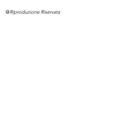
@
Riproduzione Riservata
Post recenti
© 2026 MANINTOWN Powered by Mi-Hub S.r.l.
Testata giornalistica nr. 118/2018 registrata presso il