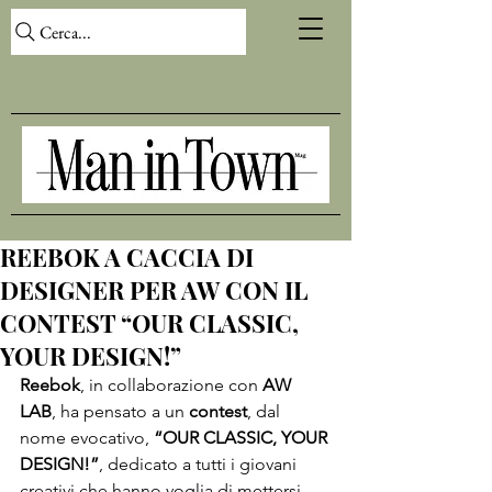
Cerca...
REEBOK A CACCIA DI
DESIGNER PER AW CON IL
CONTEST “OUR CLASSIC,
YOUR DESIGN!”
Reebok
, in collaborazione con 
AW 
LAB
, ha pensato a un 
contest
, dal 
nome evocativo, 
“OUR CLASSIC, YOUR 
DESIGN!”
, dedicato a tutti i giovani 
creativi che hanno voglia di mettersi 