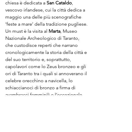
chiesa è dedicata a 
San Cataldo
, 
vescovo irlandese, cui la città dedica a 
maggio una delle più scenografiche 
‘feste a mare’ della tradizione pugliese.

Un must è la visita al 
Marta
, Museo 
Nazionale Archeologico di Taranto, 
che custodisce reperti che narrano 
cronologicamente la storia della città e 
del suo territorio e, soprattutto, 
capolavori come lo Zeus bronzeo e gli 
ori di Taranto tra i quali si annoverano il 
celebre orecchìno a navicella, lo 
schiaccianoci di bronzo a firma di 
avambracci femminili e l’eccezionale 
diadema in oro e smalti che fingono 
elementi vegetali.
Le più belle spiagge nei 
dintorni del Blue Bay 
Per gli amanti delle spiagge, oltre alla 