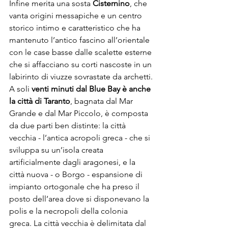
Infine merita una sosta 
Cisternino
, che 
vanta origini messapiche e un centro 
storico intimo e caratteristico che ha 
mantenuto l’antico fascino all’orientale 
con le case basse dalle scalette esterne 
che si affacciano su corti nascoste in un 
labirinto di viuzze sovrastate da archetti.
A soli 
venti minuti dal Blue Bay è anche 
la città di Taranto
, bagnata dal Mar 
Grande e dal Mar Piccolo, è composta 
da due parti ben distinte: la città 
vecchia - l’antica acropoli greca - che si 
sviluppa su un’isola creata 
artificialmente dagli aragonesi, e la 
città nuova - o Borgo - espansione di 
impianto ortogonale che ha preso il 
posto dell’area dove si disponevano la 
polis e la necropoli della colonia 
greca. La città vecchia è delimitata dal 