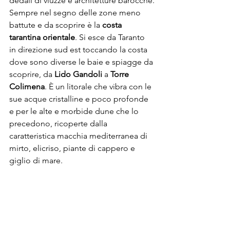
dedali di viuzze e architetture barocche.
Sempre nel segno delle zone meno 
battute e da scoprire è la 
costa 
tarantina orientale
. Si esce da Taranto 
in direzione sud est toccando la costa 
dove sono diverse le baie e spiagge da 
scoprire, da 
Lido Gandoli
 a 
Torre 
Colimena
. È un litorale che vibra con le 
sue acque cristalline e poco profonde 
e per le alte e morbide dune che lo 
precedono, ricoperte dalla 
caratteristica macchia mediterranea di 
mirto, elicriso, piante di cappero e 
giglio di mare.