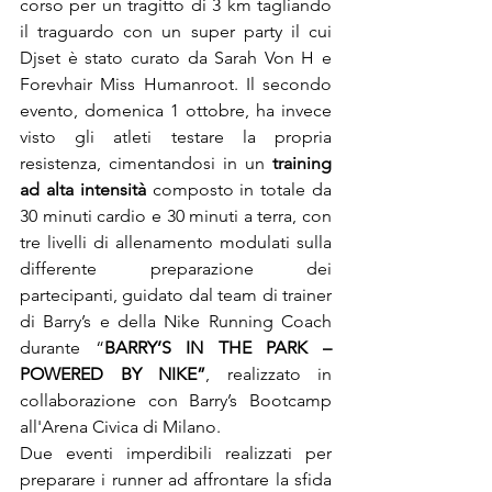
corso per un tragitto di 3 km tagliando 
il traguardo con un super party il cui 
Djset è stato curato da Sarah Von H e 
Forevhair Miss Humanroot. Il secondo 
evento, domenica 1 ottobre, ha invece 
visto gli atleti testare la propria 
resistenza, cimentandosi in un
 training 
ad alta intensità 
composto in totale da 
30 minuti cardio e 30 minuti a terra, con 
tre livelli di allenamento modulati sulla 
differente preparazione dei 
partecipanti, guidato dal team di trainer 
di Barry’s e della Nike Running Coach 
durante “
BARRY’S IN THE PARK – 
POWERED BY NIKE”
, realizzato in 
collaborazione con Barry’s Bootcamp 
all'Arena Civica di Milano.

Due eventi imperdibili realizzati per 
preparare i runner ad affrontare la sfida 