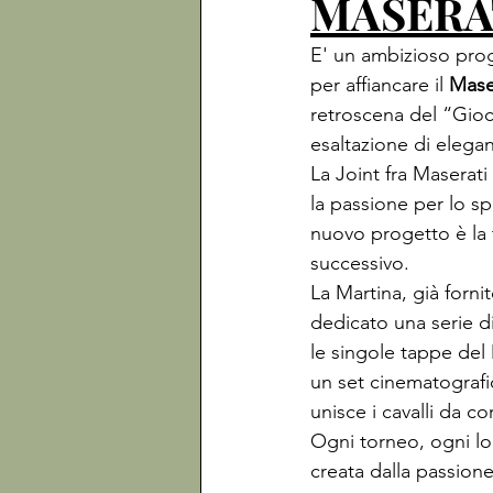
MASERA
E' un ambizioso prog
per affiancare il 
Mase
retroscena del “Gioco
esaltazione di elegan
La Joint fra Maserat
la passione per lo sp
nuovo progetto è la 
successivo.

La Martina, già forni
dedicato una serie di
le singole tappe del
un set cinematografi
unisce i cavalli da co
Ogni torneo, ogni lo
creata dalla passione