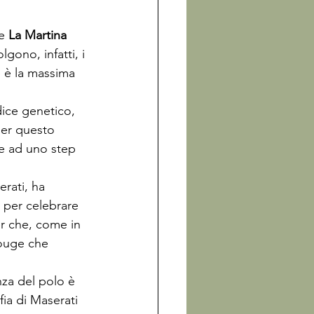
e 
La Martina
olgono, infatti, i 
e è la massima 
ice genetico, 
per questo 
ne ad uno step 
rati, ha 
o per celebrare 
er che, come in 
rouge che 
nza del polo è 
fia di Maserati 