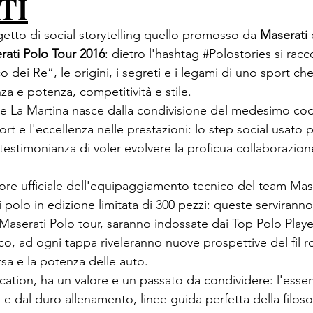
TI
etto di social storytelling quello promosso da 
Maserati
 
rati Polo Tour 2016
: dietro l'hashtag 
#Polostories
 si racc
 dei Re”, le origini, i segreti e i legami di uno sport ch
za e potenza, competitività e stile.

i e La Martina nasce dalla condivisione del medesimo cod
ort e l'eccellenza nelle prestazioni: lo step social usato 
testimonianza di voler evolvere la proficua collaborazio
tore ufficiale dell'equipaggiamento tecnico del team Mase
 polo in edizione limitata di 300 pezzi: queste servirann
 Maserati Polo tour, saranno indossate dai Top Polo Play
co, ad ogni tappa riveleranno nuove prospettive del fil 
rsa e la potenza delle auto.

cation, ha un valore e un passato da condividere: l'esse
 e dal duro allenamento, linee guida perfetta della filoso