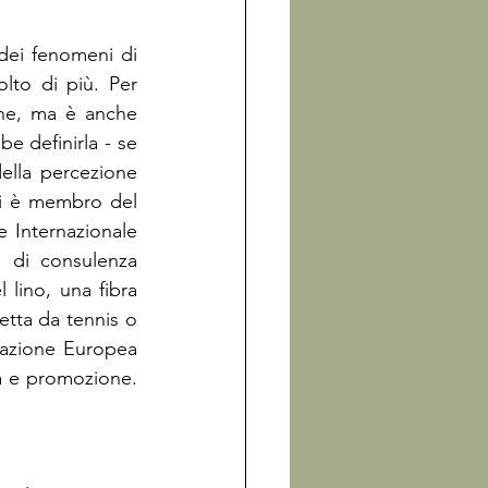
dei fenomeni di 
to di più. Per 
ne, ma è anche 
 definirla - se 
lla percezione 
mi è membro del 
e Internazionale 
 di consulenza 
lino, una fibra 
tta da tennis o 
erazione Europea 
a e promozione. 