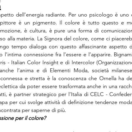
E
spetto dell’energia radiante. Per uno psicologo è uno 
pittore è un pigmento. Il colore è tutto questo e mol
mozione, è cultura, è pure una forma di comunicazio
o alla materia. La Signora del colore, come ci piacerebbe
lungo tempo dialoga con questo affascinante aspetto de
ato l’intima connessione fra l’essere e l’apparire. Bigna
s - Italian Color Insight e di Intercolor (Organizzazion
anche l’anima e di Elementi Moda, società milanese
o connessa e stretta è la conoscenza che Ornella ha del 
eclettica da poter essere trasformata anche in una racche
fatti, è partner strategico per l’Italia di CELC - Confed
apa per cui svolge attività di definizione tendenze mod
ntrata per saperne di più.