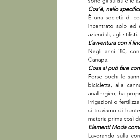
sono gli stilisti e le
È una società di co
incentrato solo ed e
aziendali, agli stilis
Negli anni ’80, con
Canapa.
Forse pochi lo sanno
bicicletta, alla can
anallergico, ha propr
irrigazioni o fertili
ci troviamo di front
materia prima così du
Lavorando sulla corr