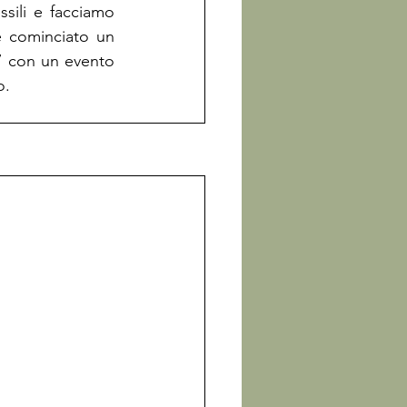
ili e facciamo 
è cominciato un 
 con un evento 
o.