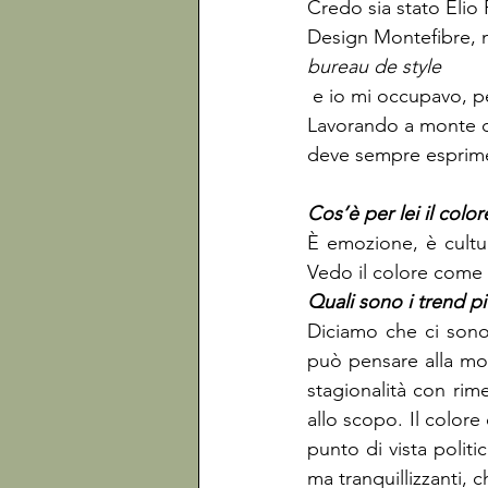
Credo sia stato Elio
Design Montefibre, ne
bureau de style
 e io mi occupavo, per l’appunto, di stile e di fibre. È nata così la mia passione per il colore. 
Lavorando a monte de
È emozione, è cultur
Vedo il colore come 
Diciamo che ci sono
può pensare alla mod
stagionalità con rim
allo scopo. Il color
punto di vista politi
ma tranquillizzanti, 