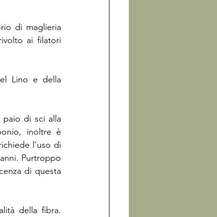
io di maglieria 
lto ai filatori 
l Lino e della 
aio di sci alla 
onio, inoltre è 
ichiede l’uso di 
 anni. Purtroppo 
cenza di questa 
tà della fibra. 