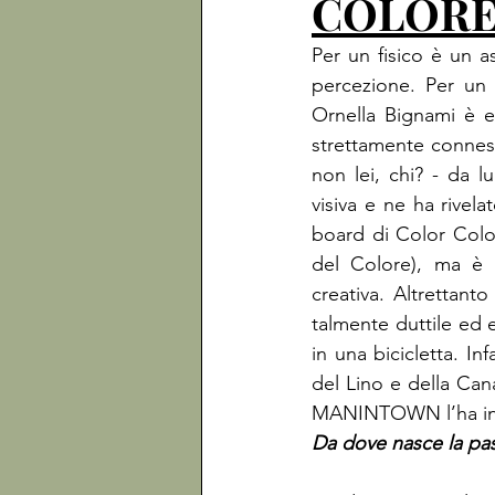
COLOR
Per un fisico è un a
percezione. Per un 
Ornella Bignami è e
strettamente conness
non lei, chi? - da 
visiva e ne ha rivel
board di Color Colori
del Colore), ma è 
creativa. Altrettant
talmente duttile ed 
in una bicicletta. In
del Lino e della Can
MANINTOWN l’ha inco