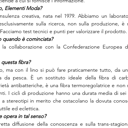
 aziende a cui si fornisce l’informazione.
nsulenza creativa, nata nel 1979. Abbiamo un laborator
sclusivamente sulla ricerca, non sulla produzione, è rivo
ti. Facciamo test tecnici e punti per valorizzare il prodotto.
 la collaborazione con la Confederazione Europea de
, ma con il lino si può fare praticamente tutto, da un p
na da pesca. È un sostituto ideale della fibra di carb
ietà antibatteriche, è una fibra termoregolatrice e non r
zzanti. I cicli di produzione hanno una durata media di sei
e a stereotipi in merito che ostacolano la dovuta conos
ttile ed eclettica.
etta diffusione della conoscenza e sulla trans-stagionali