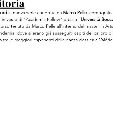
toria
cord 
la nuova serie condotta da 
Marco Pelle
, coreografo 
i in veste di "Academic Fellow" presso l'
Università Bocc
corso tenuto da Marco Pelle all'interno del master in A
demia, dove si erano già susseguiti ospiti del calibro d
iana tra le maggiori esponenti della danza classica e Valér