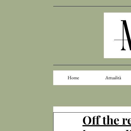
Home
Attualità
Off the r