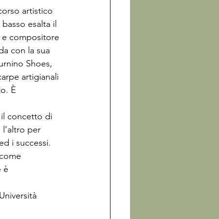
orso artistico 
basso esalta il 
e e compositore 
da con la sua 
turnino Shoes, 
arpe artigianali 
to. È 
il concetto di 
l’altro per 
ed i successi. 
 come 
 è 
Università 