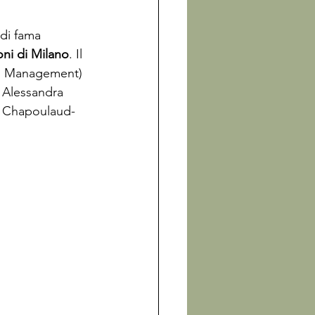
di fama 
oni di Milano
. Il 
rts Management) 
i Alessandra 
ie Chapoulaud-