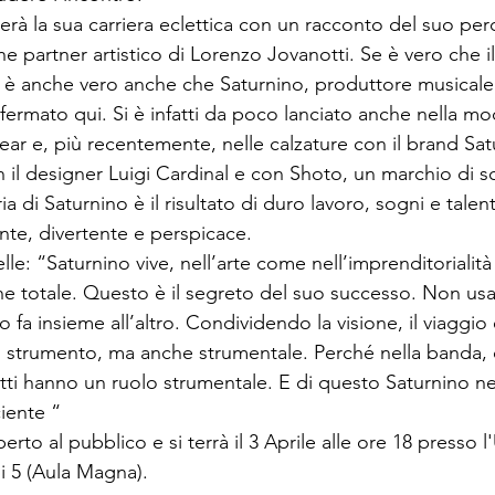
erà la sua carriera eclettica con un racconto del suo perc
 partner artistico di Lorenzo Jovanotti. Se è vero che il 
e, è anche vero anche che Saturnino, produttore musical
fermato qui. Si è infatti da poco lanciato anche nella mo
ear e, più recentemente, nelle calzature con il brand Sa
 il designer Luigi Cardinal e con Shoto, un marchio di sc
ia di Saturnino è il risultato di duro lavoro, sogni e talen
nte, divertente e perspicace. 
 “Saturnino vive, nell’arte come nell’imprenditorialità 
e totale. Questo è il segreto del suo successo. Non usa 
o fa insieme all’altro. Condividendo la visione, il viaggio 
 strumento, ma anche strumentale. Perché nella banda,
utti hanno un ruolo strumentale. E di questo Saturnino ne
iente “
to al pubblico e si terrà il 3 Aprile alle ore 18 presso l'
i 5 (Aula Magna).