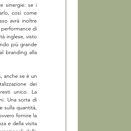
sinergie: se i 
rlo, così come 
so avrà inoltre 
 performance di 
tà inglese, visto 
ndo più grande 
l branding alla 
s, anche se è un 
alizzazione dei 
resti unico. La 
i. Una sorta di 
 sulla quantità, 
vvero fornire la 
a e della visita 