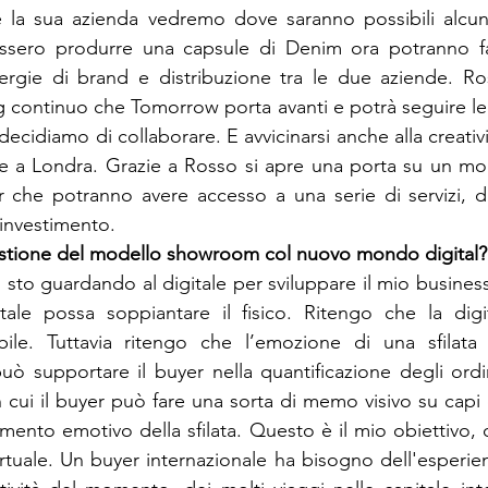
a sua azienda vedremo dove saranno possibili alcune 
essero produrre una capsule di Denim ora potranno fa
ergie di brand e distribuzione tra le due aziende. Ros
g continuo che Tomorrow porta avanti e potrà seguire le
i decidiamo di collaborare. E avvicinarsi anche alla creativi
e a Londra. Grazie a Rosso si apre una porta su un mo
r che potranno avere accesso a una serie di servizi, da
i investimento.
o sto guardando al digitale per sviluppare il mio busines
tale possa soppiantare il fisico. Ritengo che la digit
abile. Tuttavia ritengo che l’emozione di una sfilata 
ò supportare il buyer nella quantificazione degli ordin
 cui il buyer può fare una sorta di memo visivo su capi e
omento emotivo della sfilata. Questo è il mio obiettivo, o
rtuale. Un buyer internazionale ha bisogno dell'esperienz