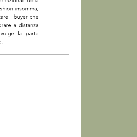
nazionali della 
fashion insomma, 
are i buyer che 
are a distanza 
olge la parte 
e.