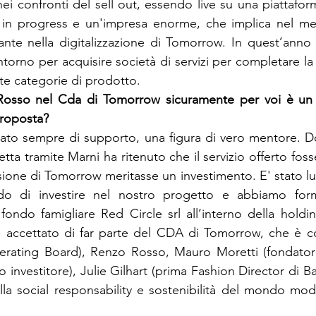
i confronti del sell out, essendo live su una piattaforma
 in progress e un'impresa enorme, che implica nel me
ante nella digitalizzazione di Tomorrow. In quest’anno
intorno per acquisire società di servizi per completare la 
erte categorie di prodotto.
Rosso nel Cda di Tomorrow sicuramente per voi è un p
ato sempre di supporto, una figura di vero mentore. D
etta tramite Marni ha ritenuto che il servizio offerto fosse
one di Tomorrow meritasse un investimento. E' stato lui 
o di investire nel nostro progetto e abbiamo forma
fondo famigliare Red Circle srl all’interno della holdin
accettato di far parte del CDA di Tomorrow, che è cos
perating Board), Renzo Rosso, Mauro Moretti (fondatore
o investitore), Julie Gilhart (prima Fashion Director di 
lla social responsability e sostenibilità del mondo mod