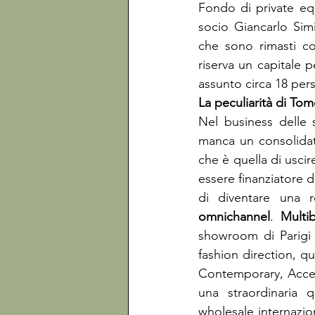
Fondo di private equ
socio Giancarlo Simi
che sono rimasti co
riserva un capitale 
assunto circa 18 per
Nel business delle 
manca un consolidat
che è quella di uscir
essere finanziatore d
di diventare una r
omnichannel
. 
Multi
showroom di Parigi 
fashion direction, q
Contemporary, Acces
una straordinaria q
wholesale internazion