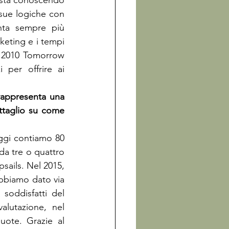
sta conoscendo 
sue logiche con 
nta sempre più 
keting e i tempi 
l 2010 Tomorrow 
 per offrire ai 
rappresenta una 
ttaglio su come 
ggi contiamo 80 
a tre o quattro 
sails. Nel 2015, 
bbiamo dato via 
soddisfatti del 
lutazione, nel 
ote. Grazie al 