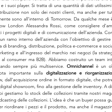
e i suoi player. Si tratta di una quantità di dati utilissimi
ribuzione non solo dei nostri clienti, ma anche per tutt
ente sono all’interno di Tomorrow. Da qualche mese è i
w London Alessandra Rossi, come consigliere d’ammi
i i progetti digitali e di comunicazione dell’azienda. Con
n ramo interno dell’azienda con l’obiettivo di gestire
a di branding, distribuzione, politica e-commerce e social
keting e all’ingresso del marchio nei negozi (la strateg
on al consumer ma B2B). Abbiamo costruito un team inte
ntando sempre più multiservice. 
Omnichannel
 è un ob
ta importante sulla 
digitalizzazione e riorganizzazi
, dall’acquisizione ordine in formato digitale, che potre
digital showroom, fino alla gestione delle inventory. A dif
i gestiamo lo stock delle collezioni tramite nostri maga
dcasting delle collezioni. L'idea è che un buyer possa gu
 riordinare i pezzi e il prodotto, ma anche il magazzi