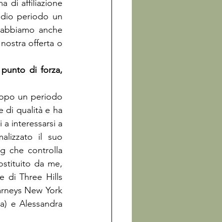
 di affiliazione 
dio periodo un 
 abbiamo anche 
nostra offerta o 
unto di forza, 
opo un periodo 
 di qualità e ha 
a interessarsi a 
lizzato il suo 
g che controlla 
tituito da me, 
 di Three Hills 
Barneys New York 
a) e Alessandra 