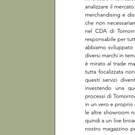
analizzare il mercato 
merchandising e dist
che non necessariam
nel CDA di Tomorro
responsabile per tutt
abbiamo sviluppato u
diversi marchi in tem
è mirato al trade mar
tutta focalizzata n
questi servizi dive
investendo una quo
processi di Tomorrow
in un vero e proprio 
le altre showroom no
quindi a un live broa
nostro magazzino per