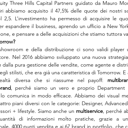
ity Three Hills Capital Partners guidato da Mauro Moret
ri abbiamo acquisito il 47,5% delle quote dei nostri so
l 2,5. L’investimento ha permesso di acquisire le quo
per espandere il business, aprendo un ufficio a New Yo
sone, e pensare a delle acquisizioni che stiamo tuttora v
showroom e della distribuzione ci sono validi player u
ore. Nel 2016 abbiamo sviluppato una nuova strategia
e dalla pura gestione delle vendite, come agente e distri
egli stilisti, che era già una caratteristica di Tomorrow. 
ealtà diversa che si riassume nel payoff: 
multibran
brand
, perché siamo un vero e proprio Department S
lo comunica in modo efficace. Abbiamo dei visual mer
uattro piani diversi con le categorie: Designer, Advance
sori + lifestyle. Siamo anche un 
multiservice
, perché a
uantità di informazioni molto pratiche, grazie a una
ale, 4000 punti vendita e ai 67 brand in portfolio, che 