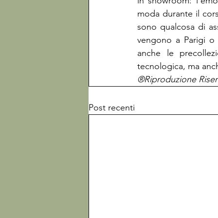
in showroom: l'emoti
moda durante il corso
sono qualcosa di ass
vengono a Parigi o 
anche le precollez
tecnologica, ma anc
®Riproduzione Riser
Post recenti