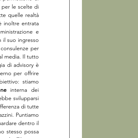
 per le scelte di 
e quelle realtà 
noltre entrata 
nistrazione e 
 il suo ingresso 
 consulenze per 
 media. Il tutto 
ia di advisory è 
rno per offrire 
iettivo: stiamo 
one
 interna dei 
bbe svilupparsi 
ferenza di tutte 
zzini. Puntiamo 
ardare dentro il 
no stesso possa 