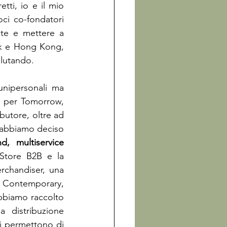
ti, io e il mio 
ci co-fondatori 
te e mettere a 
rk e Hong Kong, 
alutando.
nipersonali ma 
 per Tomorrow, 
butore, oltre ad 
E abbiamo deciso 
d, multiservice 
tore B2B e la 
chandiser, una 
d Contemporary, 
bbiamo raccolto 
 distribuzione 
ci permettono di 