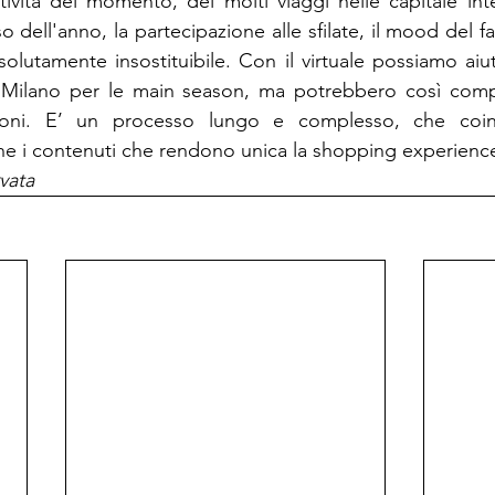
vità del momento, dei molti viaggi nelle capitale inter
 dell'anno, la partecipazione alle sfilate, il mood del 
olutamente insostituibile. Con il virtuale possiamo aiut
Milano per le main season, ma potrebbero così compr
ioni. E’ un processo lungo e complesso, che coinv
he i contenuti che rendono unica la shopping experienc
vata