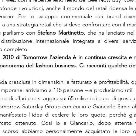
 il web con il recente fenomeno del See Now Buy Now 
ofonde rivoluzioni, anche il mondo del retail ripensa le 
ervizio. Per lo sviluppo commerciale dei brand dive
a una strategia retail che si deve confrontare con il mar
e parliamo con 
Stefano Martinetto
, che ha lanciato ne
istribuzione internazionale integrata a diversi servizi
o completo.
l 2010 di Tomorrow l’azienda è in continua crescita e 
 panorama del fashion business. Ci racconti qualche de
a cresciuta in dimensioni e fatturato e profittabilità, o
emporanei arriviamo a 115 persone – e produciamo utili d
o di affari che si aggira sui 65 milioni di euro di gross up
Tomorrow Saturday Group con cui io e Giancarlo Simiri a
anifestato l'idea di cedere le loro quote, perché già 
cato ottenuto. Così io e Giancarlo, dopo attenta va
 scorso abbiamo personalmente acquistato le loro qu