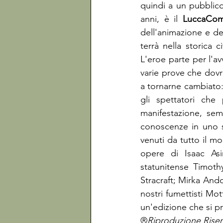
quindi a un pubblico 
anni, è il 
LuccaCom
dell'animazione e de
terrà nella storica
L'eroe parte per l'a
varie prove che dovrà
a tornarne cambiato:
gli spettatori che
manifestazione, semp
conoscenze in uno s
venuti da tutto il 
opere di Isaac Asi
statunitense Timoth
Stracraft; Mirka Andol
nostri fumettisti Mot
un'edizione che si p
®
Riproduzione Riser