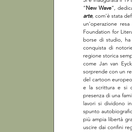
Sì è inaugurata il 19
“
New Wave
”, dedic
arte
, com'è stata defi
un'operazione resa 
Foundation for Liter
borse di studio, ha
conquista di notorie
regione storica sempr
come Jan van Eyck
sorprende con un reco
del cartoon europeo. 
e la scrittura e si 
presenza di una famigl
lavori si dividono i
spunto autobiografi
più ampia libertà gr
uscire dai confini reg