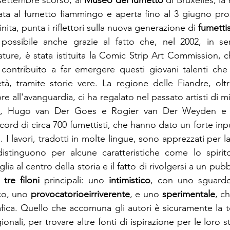
 settembre scorso, al 
Museo del fumetto
 di Bruxelles, la 
ata al fumetto fiammingo e aperta fino al 3 giugno pro
nita, punta i riflettori sulla nuova generazione di 
fumettis
possibile anche grazie al fatto che, nel 2002, in sen
ature, è stata istituita la Comic Strip Art Commission, 
 contribuito a far emergere questi giovani talenti che
tà, tramite storie vere. La regione delle Fiandre, olt
e all'avanguardia, ci ha regalato nel passato artisti di mir
, Hugo van Der Goes e Rogier van Der Weyden e a
rd di circa 700 fumettisti, che hanno dato un forte inpu
I lavori, tradotti in molte lingue, sono apprezzati per la q
distinguono per alcune caratteristiche come lo spirito
ia al centro della storia e il fatto di rivolgersi a un pubb
n 
tre filoni
 principali: uno 
intimistico
, con uno sguardo
co, uno 
provocatorio
e
irriverente
, e uno 
sperimentale
, c
afica. Quello che accomuna gli autori è sicuramente la t
ionali, per trovare altre fonti di ispirazione per le loro st