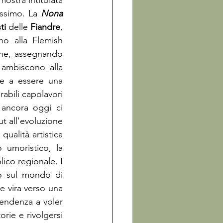
mostra intitolata 
ssimo. La 
Nona 
ti
 delle 
Fiandre
, 
o alla Flemish 
che, assegnando 
 ambiscono alla 
re a essere una 
abili capolavori 
ncora oggi ci 
t all'evoluzione 
ualità artistica 
 umoristico, la 
lico regionale. I 
 sul mondo di 
he vira verso una 
endenza a voler 
orie e rivolgersi 