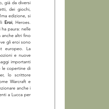
, già da diversi 
i, dei giochi, 
ma edizione, si 
li 
Eroi
, Heroes. 
ha paura: nelle 
anche altri fino 
e gli eroi sono 
t europeo. La 
mozioni e nuove 
ggi importanti 
le copertine di 
, lo scrittore 
ome Warcraft e 
nzionare anche i 
enti a Lucca per 