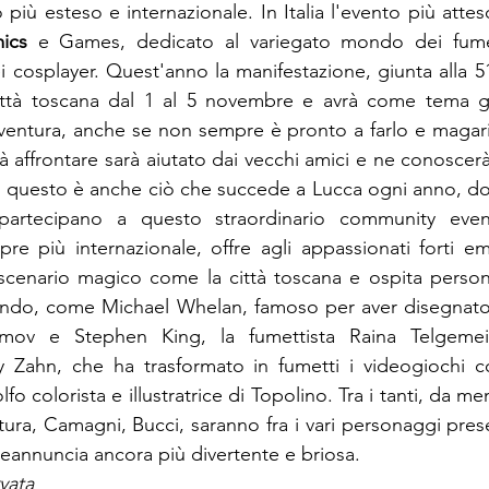
più esteso e internazionale. In Italia l'evento più atteso
ics
 e Games, dedicato al variegato mondo dei fumett
i cosplayer. Quest'anno la manifestazione, giunta alla 51
 città toscana dal 1 al 5 novembre e avrà come tema g
vventura, anche se non sempre è pronto a farlo e magari 
 affrontare sarà aiutato dai vecchi amici e ne conoscerà 
 questo è anche ciò che succede a Lucca ogni anno, dov
 partecipano a questo straordinario community even
re più internazionale, offre agli appassionati forti e
cenario magico come la città toscana e ospita persona
mondo, come Michael Whelan, famoso per aver disegnato 
mov e Stephen King, la fumettista Raina Telgemeier
y Zahn, che ha trasformato in fumetti i videogiochi c
fo colorista e illustratrice di Topolino. Tra i tanti, da me
tura, Camagni, Bucci, saranno fra i vari personaggi pres
reannuncia ancora più divertente e briosa.
vata