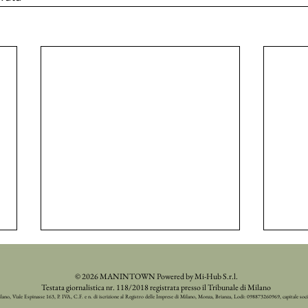
© 2026 MANINTOWN Powered by Mi-Hub S.r.l.
Testata giornalistica nr. 118/2018 registrata presso il Tribunale di Milano
ilano, Viale Espinasse 163, P. IVA, C.F. e n. di iscrizione al Registro delle Imprese di Milano, Monza, Brianza, Lodi: 098873260969, capitale soc