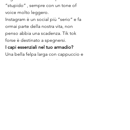
“stupido” , sempre con un tone of 
voice molto leggero.
Instagram è un social più “serio“ e fa 
ormai parte della nostra vita, non 
penso abbia una scadenza. Tik tok 
forse è destinato a spegnersi.
I capi essenziali nel tuo armadio?
Una bella felpa larga con cappuccio e 
un paio di stivaletti Blundstone, 
comodissimi. 
Un luogo che vorrresti visitare?
Mi incuriosisce la Corea del sud e 
partirei da Seoul. Incuriosito dal 
coreano, ho iniziato a studiarlo dal 
2015 come autodidatta. Da anni 
apprezzo anche il genere musicale K-
pop . Questi artisti hanno un concetto 
di musica completamente diverso dal 