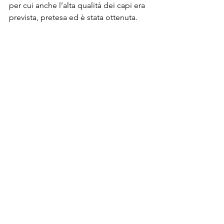
per cui anche l’alta qualità dei capi era 
prevista, pretesa ed è stata ottenuta. 
Non hanno stupito nemmeno le varie 
reference all’era Gucci di Ford degli 
anni ’90, che hanno sicuramente fatto 
la gioia dei fashionisti. Resta da capire 
se e come si evolverà ora il linguaggio 
del brand sotto la nuova direzione di 
Hawkings.
Visualizza questo post su Instagram
Un post condiviso da TOM FORD 
(@tomford)
Menzione speciale a due presentazioni 
della Milano Fashion Week che il 
secondo giorno hanno destato 
l’attenzione di tutto il fashion system.
Il debutto di Fiorucci alla 
Milano Fashion Week
Il marchio italiano Fiorucci, fondato da 