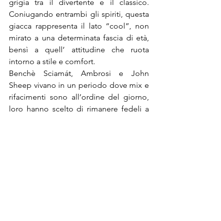
grigia tra il divertente e il classico. 
Coniugando entrambi gli spiriti, questa 
giacca rappresenta il lato “cool”, non 
mirato a una determinata fascia di età, 
bensì a quell’ attitudine che ruota 
intorno a stile e comfort.

Benchè Sciamát, Ambrosi e John 
Sheep vivano in un periodo dove mix e 
rifacimenti sono all’ordine del giorno, 
loro hanno scelto di rimanere fedeli a 
ciò in cui credono ed eccellono. 
Sciamát e John Sheep sono presenti a 
Pitti Uomo, uno dei più prestigiosi 
eventi del settore menswear. Ambrosi, 
invece, che non espone in Fortezza da 
Basso, si vedrà comunque indossato da 
alcuni degli uomini più stilosi 
nell’industria della moda in giro per la 
fiera.