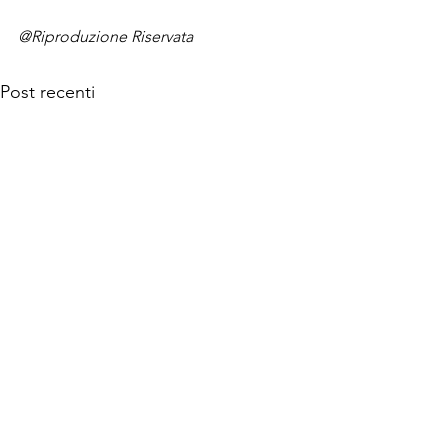
@Riproduzione Riservata
Post recenti
© 2026 MANINTOWN Powered by Mi-Hub S.r.l.
Testata giornalistica nr. 118/2018 registrata presso il