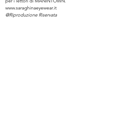
per i lettori di MANINTOWN.
www.saraghinaeyewear.it
@Riproduzione Riservata
Post recenti
© 2026 MANINTOWN Powered by Mi-Hub S.r.l.
Testata giornalistica nr. 118/2018 registrata presso il