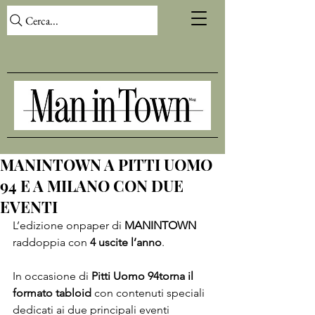
Cerca...
MANINTOWN A PITTI UOMO
94 E A MILANO CON DUE
EVENTI
L’edizione onpaper di 
MANINTOWN 
raddoppia con 
4 uscite l’anno
.

In occasione di 
Pitti Uomo 94
torna il 
formato tabloid
 con contenuti speciali 
dedicati ai due principali eventi 