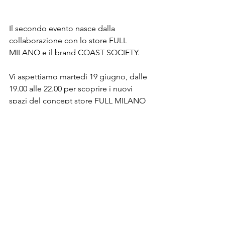
Il secondo evento nasce dalla 
collaborazione con lo store FULL 
MILANO e il brand COAST SOCIETY.

Vi aspettiamo martedì 19 giugno, dalle 
19.00 alle 22.00 per scoprire i nuovi 
spazi del concept store FULL MILANO 
e la collezione COAST SOCIETY

MARTEDI’ 19 GIUGNO | H. 19.00 – 22.00

FULL MILANO – CORSO VENEZIA 45

®Riproduzione Riservata