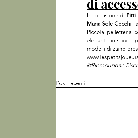
di acces
In occasione di 
Pitt
Maria Sole Cecchi
, l
Piccola pelletteria
eleganti borsoni o po
modelli di zaino pre
www.lespetitsjoueur
@Riproduzione Riser
Post recenti