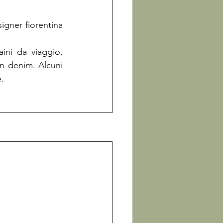
, brand della talentuosa designer fiorentina 
ni da viaggio, 
in denim. Alcuni 
e.