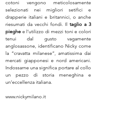
cotoni vengono meticolosamente 
selezionati nei migliori setifici e 
drapperie italiani e britannici, o anche 
riesumati da vecchi fondi. Il 
taglio a 3 
pieghe
 e l’utilizzo di mezzi toni e colori 
tenui dal gusto vagamente 
anglosassone, identificano Nicky come 
la “cravatta milanese”, amatissima dai 
mercati giapponesi e nord americani. 
Indossarne una significa portare al collo 
un pezzo di storia meneghina e 
un’eccellenza italiana.
www.nickymilano.it

Photo credit: Fabrizio Di Paolo
@Riproduzione Riservata