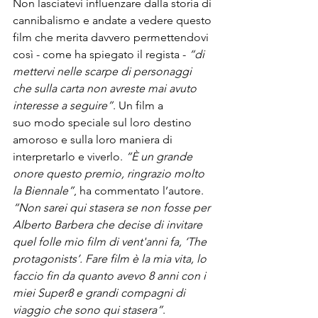
Non lasciatevi influenzare dalla storia di 
cannibalismo e andate a vedere questo 
film che merita davvero permettendovi 
così - come ha spiegato il regista -
 “di 
mettervi nelle scarpe di personaggi 
che sulla carta non avreste mai avuto 
interesse a seguire”
. Un film a 
suo modo speciale sul loro destino 
amoroso e sulla loro maniera di 
interpretarlo e viverlo. 
“È un grande 
onore questo premio, ringrazio molto 
la 
Biennale
”
, ha commentato l’autore. 
“Non sarei qui stasera se non fosse per 
Alberto Barbera che decise di invitare 
quel folle mio film di vent'anni fa, ‘The 
protagonists’. Fare film è la mia vita, lo 
faccio fin da quanto avevo 8 anni con i 
miei Super8 e grandi compagni di 
viaggio che sono qui stasera”
.