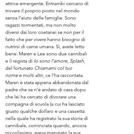
attrice emergente. Entrambi cercano di 
trovare il proprio posto nel mondo 
senza l’aiuto delle famiglie. Sono 
ragazzi tormentati, ma non molto 
diversi dai loro coetanei se non per il 
fatto che per vivere hanno bisogno di 
nutrirsi di carne umana. Sì, avete letto 
bene: Maren e Lee sono due cannibali 
e il regista di 
Io sono l’amore
, 
Splash
, 
del fortunato
 Chiamami col tuo 
nome
 e molti altri, ce l’ha raccontata.
Maren è stata appena abbandonata dal 
padre che se n’è andato di casa dopo 
che lei ha cercato di divorare una 
compagna di scuola (a cui ha lasciato 
giusto qualche dollaro e una cassetta 
nella quale ha registrato la sua storia di 
cannibale, cominciata quando, ancora 
piccolissima, aveva mangiato la sua 