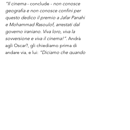
“Il cinema 
- conclude -
 non conosce 
geografia e non conosce confini per 
questo dedico il premio a Jafar Panahi 
e Mohammad Rasoulof, arrestati dal 
governo iraniano. Viva loro, viva la 
sovversione e viva il 
cinema
!”
. Andrà 
agli Oscar?, gli chiediamo prima di 
andare via, e lui: 
“Diciamo che quando 
si fanno 
film
 che sono faticosissimi da 
realizzare, che ogni giorno devono 
affrontare tante problematiche, 
quando vengono fuori al mondo, 
come genitori orgogliosi per loro ci si 
augura sempre il massimo”
. Ne 
sentirete parlare, dunque, e ancora a 
lungo.