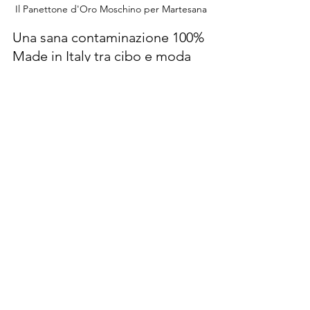
Il Panettone d'Oro Moschino per Martesana
Una sana contaminazione 100% 
Made in Italy tra cibo e moda
«Questo progetto vuole essere un 
racconto dedicato a Milano, oltre che 
un tributo a due pilastri indiscussi del 
Made in Italy: il 
cibo
 e la 
moda
. Una 
sana contaminazione di storia, 
creatività e sostanza con l’obiettivo di 
promuovere una 
cultura del dolce 
all’insegna del saper fare italiano
. È 
stato un onore aver potuto collaborare 
con un mostro sacro della moda dal 
calibro di Moschino». Così ha 
affermato 
Marco Marsico
, head of sales 
& marketing di Martesana, entusiasta 
della partnership.
Il Panettone Moschino limited edition 