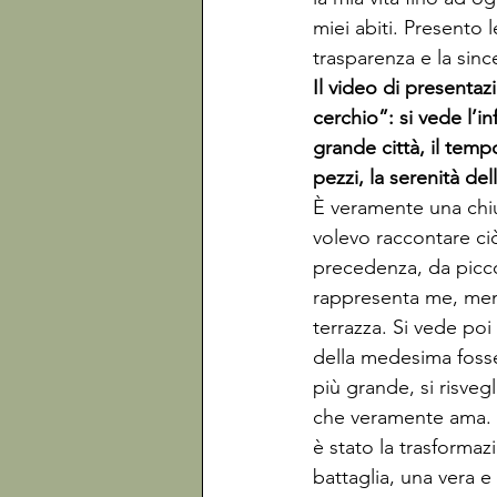
miei abiti. Presento l
trasparenza e la since
Il video di presentaz
cerchio”: si vede l’
grande città, il temp
pezzi, la serenità del
È veramente una chi
volevo raccontare ci
precedenza, da picco
rappresenta me, men
terrazza. Si vede poi
della medesima fosse 
più grande, si risveg
che veramente ama. Il
è stato la trasformaz
battaglia, una vera e 