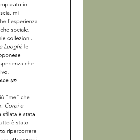
imparato in 
cia, mi 
he l’esperienza 
che sociale, 
e collezioni. 
e Luoghi
: le 
apponese 
esperienza che 
ivo.
isce
 un 
più “me” che 
. 
Corpi e 
filata è stata 
tto è stato 
to ripercorrere 
are attraverso i 