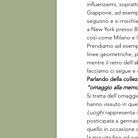
influenzarmi, sopratt
Giappone, ad esempio
seguono e si mischia
a New York presso Br
così come Milano e l
Prendiamo ad esempi
linee geometriche, p
mentre il retro dell’
facciamo ci segue e c
Parlando della collez
“omaggio alla memor
Si tratta dell’omaggi
hanno vissuto in ques
Luoghi
 rappresenta 
posticipata a gennai
quello in occasione 
la mia vita fino ad o