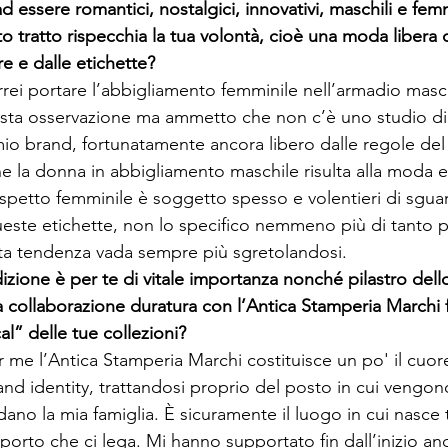
ad essere romantici, nostalgici, innovativi, maschili e femmi
 tratto rispecchia la tua volontà, cioè una moda libera d
e e dalle etichette?
rrei portare l’abbigliamento femminile nell’armadio masc
sta osservazione ma ammetto che non c’è uno studio die
 mio brand, fortunatamente ancora libero dalle regole del
 la donna in abbigliamento maschile risulta alla moda e
petto femminile è soggetto spesso e volentieri di sguard
este etichette, non lo specifico nemmeno più di tanto 
ta tendenza vada sempre più sgretolandosi. 
dizione è per te di vitale importanza nonché pilastro dell
a collaborazione duratura con l’Antica Stamperia Marchi fo
al” delle tue collezioni?
 me l’Antica Stamperia Marchi costituisce un po' il cuore
and identity, trattandosi proprio del posto in cui vengono
dano la mia famiglia. È sicuramente il luogo in cui nasce t
pporto che ci lega. Mi hanno supportato fin dall’inizio a