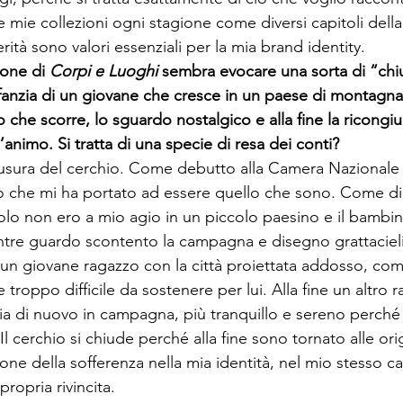
e mie collezioni ogni stagione come diversi capitoli della 
rità sono valori essenziali per la mia brand identity.
ione di 
Corpi e Luoghi
 sembra evocare una sorta di “chi
infanzia di un giovane che cresce in un paese di montagn
o che scorre, lo sguardo nostalgico e alla fine la ricongiu
l’animo. Si tratta di una specie di resa dei conti?
usura del cerchio. Come debutto alla Camera Nazionale
ò che mi ha portato ad essere quello che sono. Come di
lo non ero a mio agio in un piccolo paesino e il bambin
tre guardo scontento la campagna e disegno grattacieli
 un giovane ragazzo con la città proiettata addosso, com
troppo difficile da sostenere per lui. Alla fine un altro 
lia di nuovo in campagna, più tranquillo e sereno perché 
 cerchio si chiude perché alla fine sono tornato alle orig
ione della sofferenza nella mia identità, nel mio stesso ca
propria rivincita. 