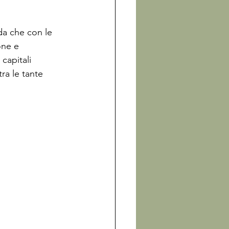
a che con le 
one e 
capitali 
ra le tante 