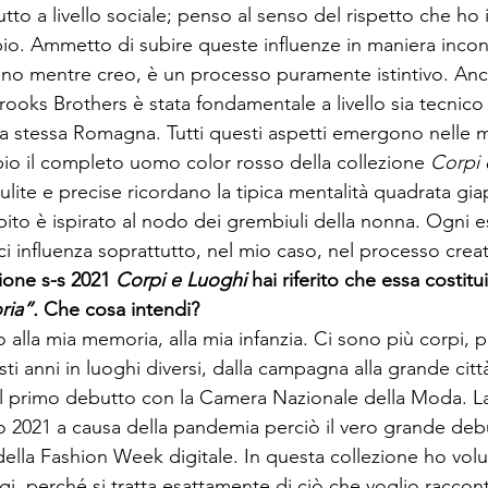
utto a livello sociale; penso al senso del rispetto che ho 
. Ammetto di subire queste influenze in maniera incons
no mentre creo, è un processo puramente istintivo. Anc
ooks Brothers è stata fondamentale a livello sia tecnico 
a stessa Romagna. Tutti questi aspetti emergono nelle mi
o il completo uomo color rosso della collezione 
Corpi 
ulite e precise ricordano la tipica mentalità quadrata gi
abito è ispirato al nodo dei grembiuli della nonna. Ogni 
i influenza soprattutto, nel mio caso, nel processo creat
ione s-s 2021 
Corpi e Luoghi 
hai riferito che essa costitu
ia”. 
Che cosa intendi?
o alla mia memoria, alla mia infanzia. Ci sono più corpi, 
ti anni in luoghi diversi, dalla campagna alla grande città
il primo debutto con la Camera Nazionale della Moda. La s
o 2021 a causa della pandemia perciò il vero grande debu
della Fashion Week digitale. In questa collezione ho volu
ggi, perché si tratta esattamente di ciò che voglio raccont