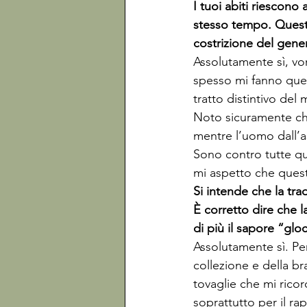
I tuoi abiti riescono 
stesso tempo. Questo
costrizione del gener
Assolutamente sì, vo
spesso mi fanno que
tratto distintivo del
Noto sicuramente che
mentre l’uomo dall’as
Sono contro tutte qu
mi aspetto che ques
Si intende che la tra
È corretto dire che l
di più il sapore “gloc
Assolutamente sì. Per
collezione e della br
tovaglie che mi ricor
soprattutto per il ra