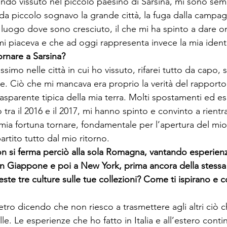
ndo vissuto nel piccolo paesino di Sarsina, mi sono sem
da piccolo sognavo la grande città, la fuga dalla campa
l luogo dove sono cresciuto, il che mi ha spinto a dare 
i piaceva e che ad oggi rappresenta invece la mia identi
ornare a Sarsina?
simo nelle città in cui ho vissuto, rifarei tutto da capo, 
e. Ciò che mi mancava era proprio la verità del rapporto
rasparente tipica della mia terra. Molti spostamenti ed e
 tra il 2016 e il 2017, mi hanno spinto e convinto a rientra
mia fortuna tornare, fondamentale per l’apertura del mio
rtito tutto dal mio ritorno.
n si ferma perciò alla sola Romagna, vantando esperienz
in Giappone e poi a New York, prima ancora della stessa
te tre culture sulle tue collezioni? Come ti ispirano e
etro dicendo che non riesco a trasmettere agli altri ciò 
lle. Le esperienze che ho fatto in Italia e all’estero cont