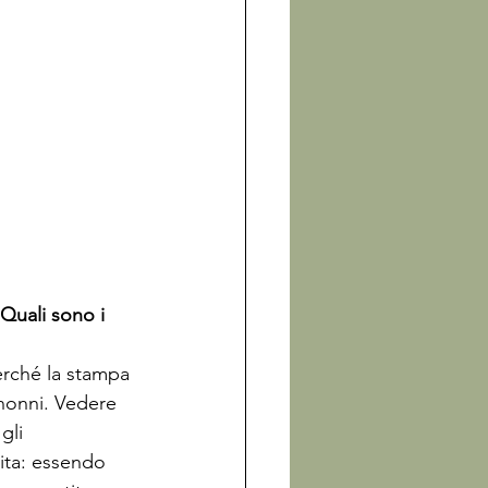
Quali sono i 
erché la stampa 
 nonni. Vedere 
gli 
cita: essendo 