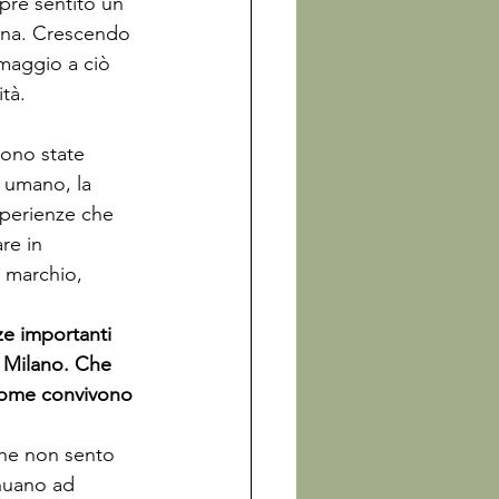
pre sentito un 
gna. Crescendo 
omaggio a ciò 
tà. 
sono state 
 umano, la 
sperienze che 
re in 
 marchio, 
e importanti 
 Milano. Che 
 come convivono 
che non sento 
inuano ad 