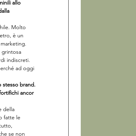
nili allo 
alla 
hile. Molto 
tro, è un 
 marketing. 
 grintosa 
i indiscreti. 
perché ad oggi 
o stesso brand. 
rtifichi ancor 
 della 
 fatte le 
utto, 
nche se non 