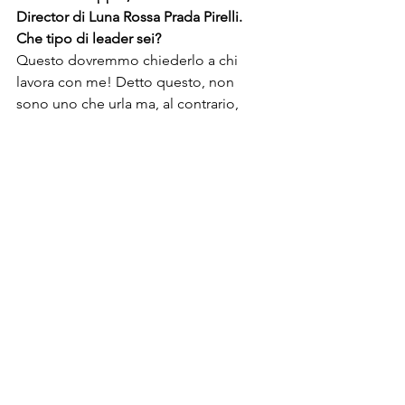
Director di Luna Rossa Prada Pirelli. 
Che tipo di leader sei? 
Questo dovremmo chiederlo a chi 
lavora con me! Detto questo, non 
sono uno che urla ma, al contrario, 
cerco di ascoltare tutti per capire quali 
sono le cose da migliorare. 
Ovviamente in un gruppo così grande, 
che punta alla conquista del trofeo 
sportivo più antico al mondo, dove la 
tecnologia è padrona, a volte si deve 
essere fermi e decisi e a volte una mia 
decisione può non essere condivisa da 
tutti, ma questo fa parte del mio ruolo. 
Per me la rock star è il Team stesso, 
vale a dire tutti i membri, dal primo 
all’ultimo: vinciamo o perdiamo 
insieme. Per questo motivo è 