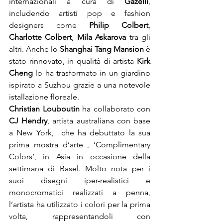
internazionali a cura di 
Gazelli
, 
includendo artisti pop e fashion 
designers come 
Philip Colbert
, 
Charlotte Colbert
, 
Mila Askarova 
tra gli 
altri. Anche lo 
Shanghai Tang Mansion 
è 
stato rinnovato, in qualità di artista 
Kirk 
Cheng
 lo ha trasformato in un giardino 
ispirato a Suzhou grazie a una notevole 
istallazione floreale.
Christian Louboutin
 ha collaborato con 
CJ Hendry
, artista australiana con base 
a New York,  che ha debuttato la sua 
prima mostra d’arte , ‘Complimentary 
Colors’, in Asia in occasione della 
settimana di Basel. Molto nota per i 
suoi disegni iper-realistici e 
monocromatici realizzati a penna, 
l’artista ha utilizzato i colori per la prima 
volta, rappresentandoli con 