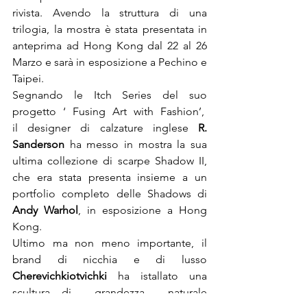
rivista. Avendo la struttura di una 
trilogia, la mostra è stata presentata in 
anteprima ad Hong Kong dal 22 al 26 
Marzo e sarà in esposizione a Pechino e 
Taipei.
Segnando le Itch Series del suo 
progetto ‘ Fusing Art with Fashion’,  
il designer di calzature inglese 
R. 
Sanderson
 ha messo in mostra la sua 
ultima collezione di scarpe Shadow II, 
che era stata presenta insieme a un 
portfolio completo delle Shadows di 
Andy Warhol
, in esposizione a Hong 
Kong.
Ultimo ma non meno importante, il 
brand di nicchia e di lusso 
Cherevichkiotvichki 
ha istallato una 
scultura di  grandezza  naturale 