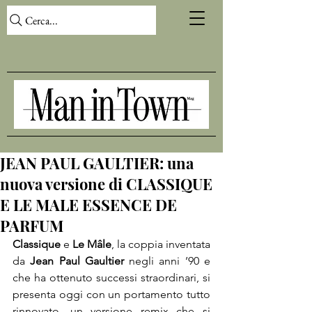
Cerca...
JEAN PAUL GAULTIER: una
nuova versione di CLASSIQUE
E LE MALE ESSENCE DE
PARFUM
Classique
 e 
Le Mâle
, la coppia inventata 
da
 Jean Paul Gaultier
 negli anni ’90 e 
che ha ottenuto successi straordinari, si 
presenta oggi con un portamento tutto 
rinnovato, un versione remix che si 