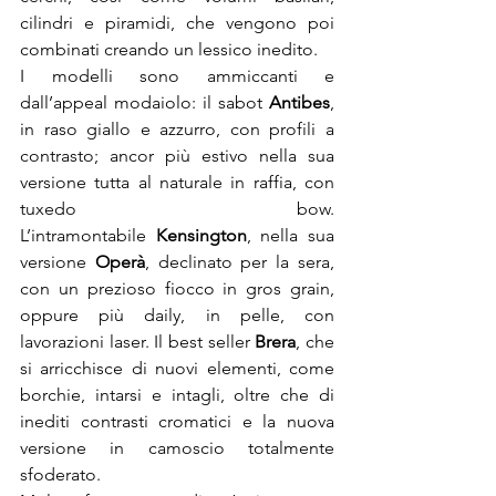
cilindri e piramidi, che vengono poi 
combinati creando un lessico inedito.

I modelli sono ammiccanti e 
dall’appeal modaiolo: il sabot 
Antibes
, 
in raso giallo e azzurro, con profili a 
contrasto; ancor più estivo nella sua 
versione tutta al naturale in raffia, con 
tuxedo bow. 
L’intramontabile 
Kensington
, nella sua 
versione 
Operà
, declinato per la sera, 
con un prezioso fiocco in gros grain, 
oppure più daily, in pelle, con 
lavorazioni laser. Il best seller 
Brera
, che 
si arricchisce di nuovi elementi, come 
borchie, intarsi e intagli, oltre che di 
inediti contrasti cromatici e la nuova 
versione in camoscio totalmente 
sfoderato.
