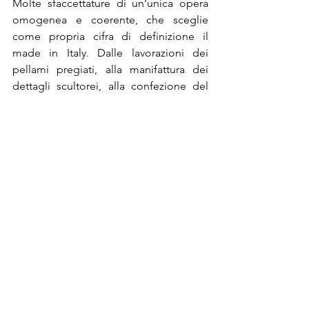
Molte sfaccettature di un’unica opera 
omogenea e coerente, che sceglie 
come propria cifra di definizione il 
made in Italy. Dalle lavorazioni dei 
pellami pregiati, alla manifattura dei 
dettagli scultorei, alla confezione del 
packaging, EDHÈN si attesta come 
sinonimo di eccellenza senza 
compromessi.
www.edhenmilano.com

®Riproduzione Riservata
Post recenti