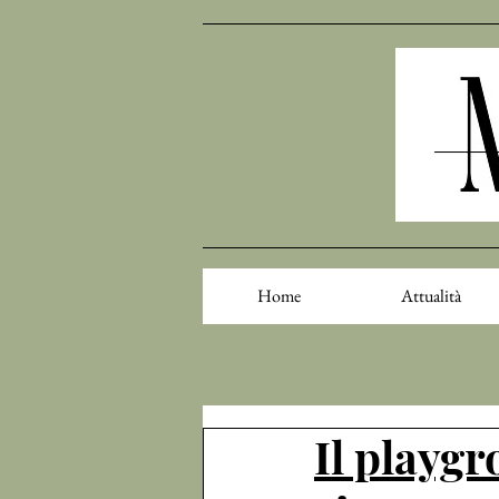
Home
Attualità
Il playg