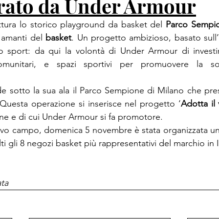
urato da Under Armour
uttura lo storico playground da basket del 
Parco Sempi
i amanti del 
basket
. Un progetto ambizioso, basato sull’
 sport: da qui la volontà di Under Armour di investir
omunitari, e spazi sportivi per promuovere la soci
 sotto la sua ala il Parco Sempione di Milano che pres
. Questa operazione si inserisce nel progetto ‘
Adotta il
 e di cui Under Armour si fa promotore.

uovo campo, domenica 5 novembre è stata organizzata un
ti gli 8 negozi basket più rappresentativi del marchio in It
ata