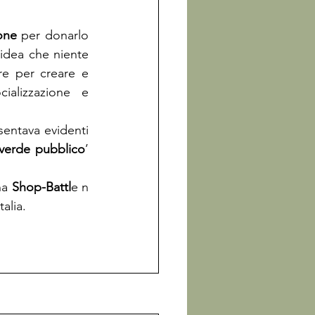
one
 per donarlo 
idea che niente 
e per creare e 
alizzazione e 
entava evidenti 
 verde pubblico
’ 
a 
Shop-Battl
e n 
alia.