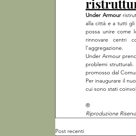
ristrutt
Under Armour
 ristr
alla città e a tutti gl
possa unire come lo
rinnovare centri c
l’aggregazione.

Under Armour prende
problemi strutturali
promosso dal Comune
Per inaugurare il n
cui sono stati coinvol
®
Riproduzione Riserv
Post recenti